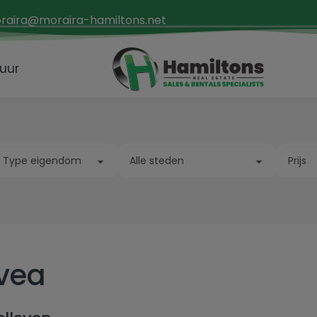
raira@moraira-hamiltons.net
uur
Type eigendom
Alle steden
Prijs
Appartement
Albatera
Va
Bouwgrond
Albir
avea
Kenmerken
Bungalow
Alcalalí
All
Garage
Commerciële ruimte
Alfaz del Pi