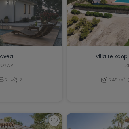
Elche
Elda
Els Poblets
Finestrat
Formentera del Segura
 Javea
Villa te koop
Fuente Alamo
VUOYWP
J
Gandía
2
2
2
249 m
Gata de Gorgos
Gran Alacant
Guardamar del Segura
Hondón de las Nieves