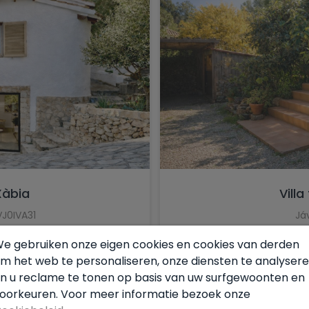
Jalón
Jávea
La Font d'en Carròs
La Marina
La Nucía
La Romana
La Xara
 Xàbia
Villa
Llíber
VJ0IVA31
Já
Lorca
e gebruiken onze eigen cookies en cookies van derden
2
2
135 
Los Montesinos
m het web te personaliseren, onze diensten te analyser
Macisvenda
n u reclame te tonen op basis van uw surfgewoonten en
oorkeuren. Voor meer informatie bezoek onze
Monforte del Cid