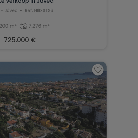
 te verkoop in Javea
 - Jávea
Ref. HI1IXSTS6
2
2
200 m
7.276 m
725.000 €