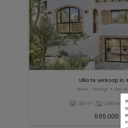
Villa te verkoop in
Jávea - Montgo
Ref. H
W
2
2
120 m
1.050 m
o
e
595.000 €
v