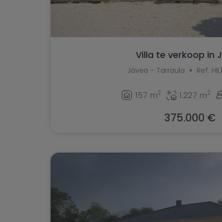
Villa te verkoop in
Jávea - Tarraula
Ref. H
2
2
157 m
1.227 m
375.000 €