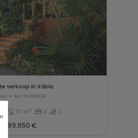
 te verkoop in Xàbia
vea
Ref. HVJK9HLS3
2
2
m
717 m
3
2
en
599.950 €