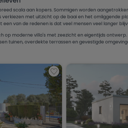
elleven
Va
Verwarming
Duplex
Algorfa
reed scala aan kopers. Sommigen worden aangetrokken do
Va
verkiezen met uitzicht op de baai en het omliggende pla
Zwembad
Finca
Almoradí
 een van de redenen is dat veel mensen veel langer blij
Va
Berging
Garage
Altea
h op moderne villa's met zeezicht en eigentijds ontwerp.
Va
Tuin
Huis in stad
Aspe
sen tuinen, overdekte terrassen en gevestigde omgeving
Va
Toon
Eigendommen
Toon
Eigendommen
Villa
Benejúzar
Va
Benialí
Eigendom Status
Benidoleig
Alle eigenschappen
Alleen wederverk
Benidorm
Benigembla
Toon
Eig
Benijófar
Benissa