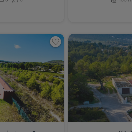
Pego
Penáguila
Pilar de la Horadada
Pinoso
Planes
Polop
Ráfol de Almunia
Relleu
Rojales
Sagra
San Fulgencio