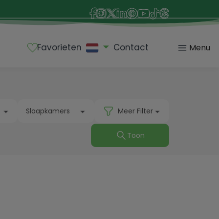
Favorieten
Contact
Menu
Slaapkamers
Meer Filter
Toon
Alle
n
Tot
1 kamer
Anderen
Vanaf 2 kamers
Toon
Eigendommen
e
Alle
Vanaf 3 kamers
Badkamers