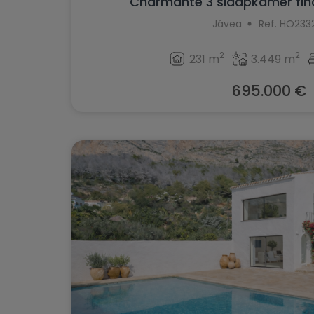
Charmante 3 slaapkamer finca
Jávea
Ref. HO233
2
2
231 m
3.449 m
695.000 €