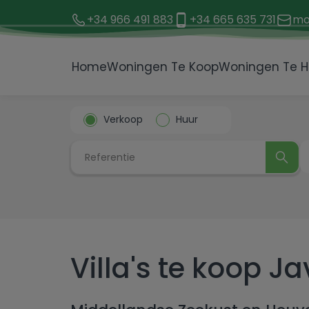
+34 966 491 883
+34 665 635 731
mo
Home
Woningen Te Koop
Woningen Te H
Verkoop
Huur
Villa's te koop J