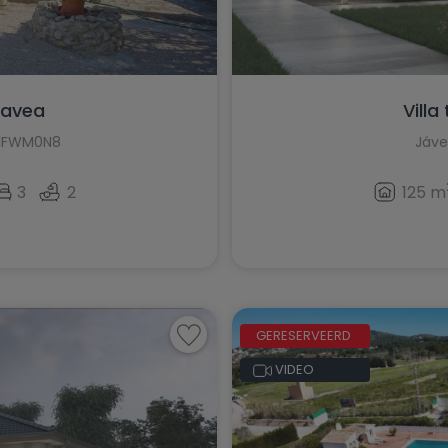
Benitachell
Callosa de Ensarriá
Calpe
 Javea
Villa
Catral
IL1FWM0N8
Jáve
Ciudad Quesada
3
2
125 m
Crevillente
Daya Nueva
Daya Vieja
GERESERVEERD
Denia
VIDEO
El Campello
El Verger