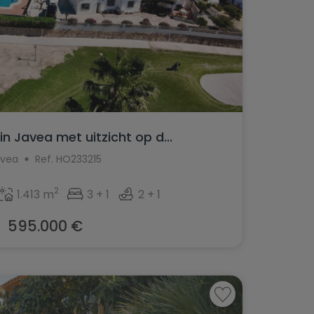
 in Javea met uitzicht op d...
ávea
Ref. HO233215
2
1.413 m
3 + 1
2 + 1
595.000 €