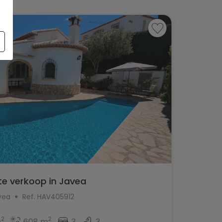
 te verkoop in Javea
vea
Ref. HAV405912
2
2
m
608 m
3
3