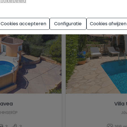
ookiebeleid
Moraira
Muchamiel
Cookies accepteren
Configuratie
Cookies afwijzen
Murla
Mutxamel
Oliva
Ondara
Orba
Orihuela
Orihuela Costa
 Javea
Villa
Parcent
 HIHSER0P
Já
Pedreguer
3
3
166 