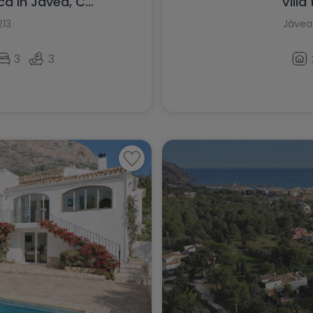
 in Javea, C...
Villa
San Miguel de Salinas
213
Jávea
San Pedro del Pinatar
3
3
Santa Pola
Sax
Teulada
Torre de la Horadada
Torrevieja
Villajoyosa