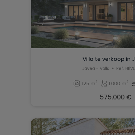
Villa te verkoop in
Jávea - Valls
Ref. HI1
2
2
125 m
1.000 m
575.000 €