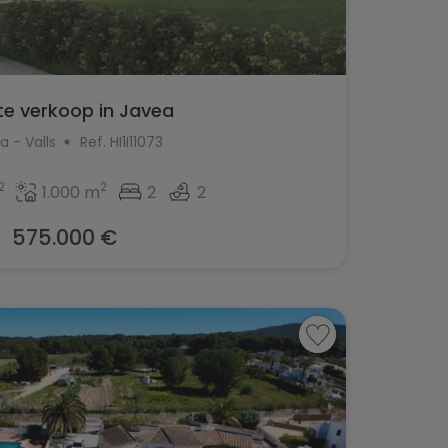
 te verkoop in Javea
a - Valls
Ref. HI1I11073
2
2
1.000 m
2
2
575.000 €