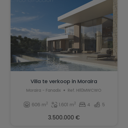
Murla
Monforte del Cid
Mutxamel
Moraira
Oliva
Muchamiel
Ondara
Murla
Orba
Mutxamel
Orihuela
Oliva
Orihuela Costa
Ondara
Villa te verkoop in Moraira
Parcent
Orba
Moraira - Fanadix
Ref. HI10MWCWO
Pedreguer
Orihuela
2
2
Pego
606 m
1.601 m
4
5
Orihuela Costa
Penáguila
3.500.000 €
Parcent
Pilar de la Horadada