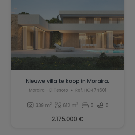
Nieuwe villa te koop in Moraira.
Moraira - El Tesoro
Ref. HO474601
2
2
339 m
812 m
5
5
2.175.000 €