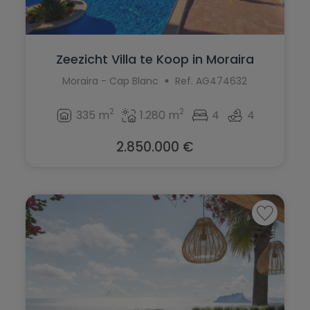
Zeezicht Villa te Koop in Moraira
Moraira - Cap Blanc
Ref. AG474632
2
2
335 m
1.280 m
4
4
2.850.000 €