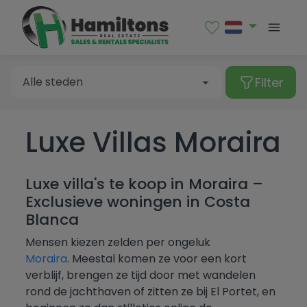
Verkoop
Huur
Filter
Alle steden
Luxe Villas Moraira
Type eigendom
Albatera
Albir
Alle steden
Luxe villa's te koop in Moraira –
Alcalalí
Appartement
Exclusieve woningen in Costa
Prijs
Blanca
Alfaz del Pi
Bouwgrond
Albatera
Slaapkamers
Mensen kiezen zelden per ongeluk
Algorfa
Bungalow
Albir
Moraira
. Meestal komen ze voor een kort
Meer Filter
Van
verblijf, brengen ze tijd door met wandelen
Almoradí
Commerciële ruimte
Alcalalí
rond de jachthaven of zitten ze bij El Portet, en
Alle
Altea