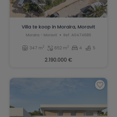
Villa te koop in Moraira, Moravit
Moraira - Moravit
Ref. AG474686
2
2
347 m
852 m
4
5
2.190.000 €