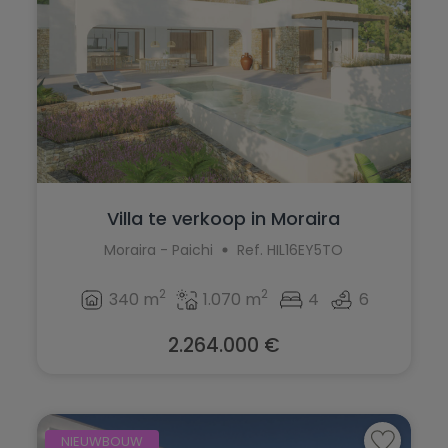
Villa te verkoop in Moraira
Moraira - Paichi
Ref. HIL16EY5TO
2
2
340 m
1.070 m
4
6
2.264.000 €
NIEUWBOUW