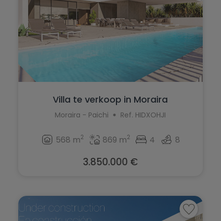
La Marina
Jalón
La Nucía
Jávea
La Romana
La Font d'en Carròs
La Xara
La Marina
Llíber
La Nucía
Villa te verkoop in Moraira
Lorca
La Romana
Moraira - Paichi
Ref. HIDXOHJI
Los Montesinos
La Xara
2
2
568 m
869 m
4
8
Macisvenda
Llíber
3.850.000 €
Monforte del Cid
Lorca
Moraira
Los Montesinos
Muchamiel
Macisvenda