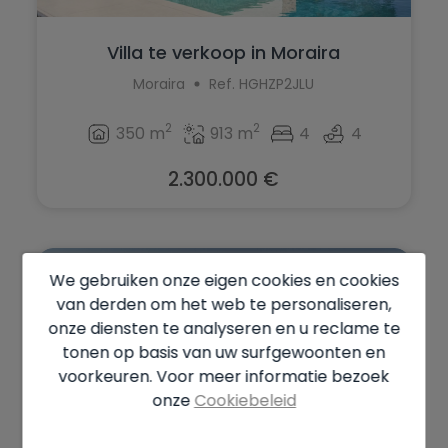
Villa te verkoop in Moraira
Moraira
Ref. HGHZP2JLU
2
2
350 m
913 m
4
4
2.300.000 €
PROJECT
We gebruiken onze eigen cookies en cookies
van derden om het web te personaliseren,
onze diensten te analyseren en u reclame te
tonen op basis van uw surfgewoonten en
voorkeuren. Voor meer informatie bezoek
onze
Cookiebeleid