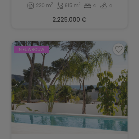
2
2
220 m
915 m
4
4
2.225.000 €
NIEUWBOUW