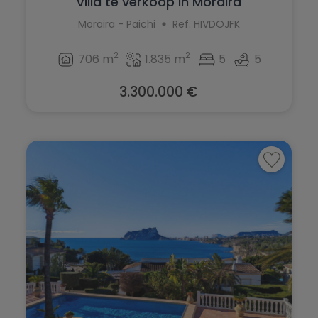
Villa te verkoop in Moraira
Moraira - Paichi
Ref. HIVDOJFK
2
2
706 m
1.835 m
5
5
3.300.000 €