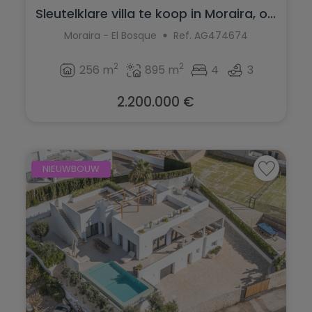
Sleutelklare villa te koop in Moraira, o...
Moraira - El Bosque
Ref. AG474674
2
2
256 m
895 m
4
3
2.200.000 €
NIEUWBOUW