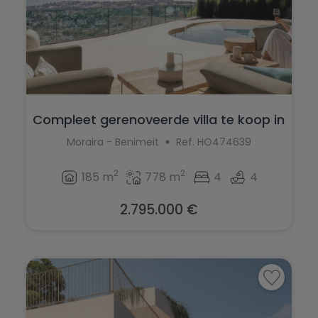
Compleet gerenoveerde villa te koop in
M...
Moraira - Benimeit
Ref. HO474639
2
2
185 m
778 m
4
4
2.795.000 €