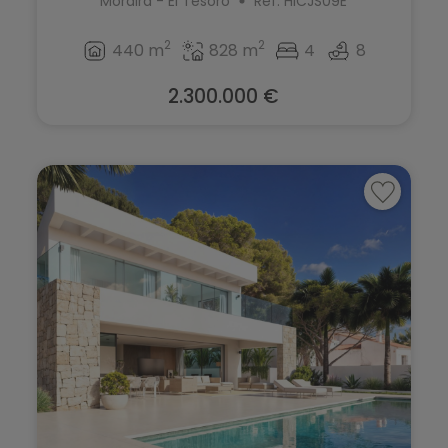
Moraira - El Tesoro
Ref. HICJS09E
2
2
440 m
828 m
4
8
2.300.000 €