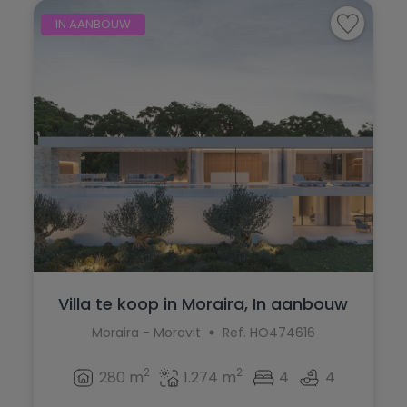
IN AANBOUW
Villa te koop in Moraira, In aanbouw
Moraira - Moravit
Ref. HO474616
2
2
280 m
1.274 m
4
4