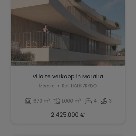
Villa te verkoop in Moraira
Moraira
Ref. HGHK7RYDQ
2
2
679 m
1.000 m
4
3
2.425.000 €