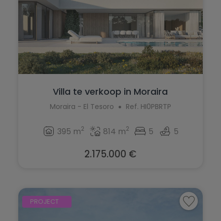
Villa te verkoop in Moraira
Moraira - El Tesoro
Ref. HI0PBRTP
2
2
395 m
814 m
5
5
2.175.000 €
PROJECT