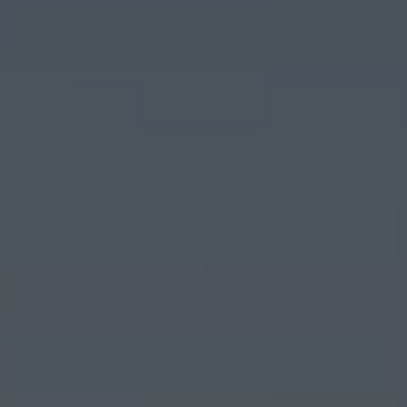
Crevillente
Daya Nueva
Daya Vieja
Denia
El Campello
El Verger
Elche
Elda
Els Poblets
Finestrat
Formentera del Segura