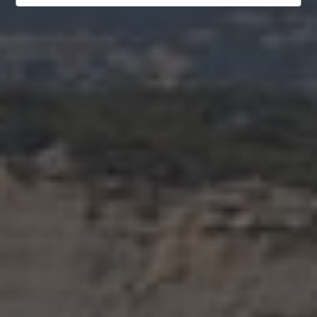
La Xara
Llíber
Lorca
Los Montesinos
Macisvenda
Monforte del Cid
Moraira
Muchamiel
Murla
Mutxamel
Oliva