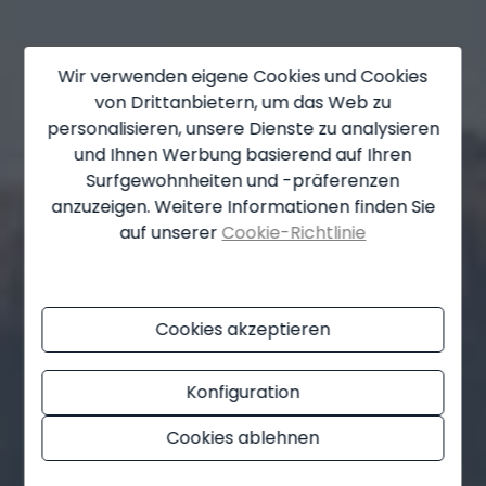
Fuente Alamo
Gandía
Wir verwenden eigene Cookies und Cookies
Gata de Gorgos
von Drittanbietern, um das Web zu
personalisieren, unsere Dienste zu analysieren
Gran Alacant
und Ihnen Werbung basierend auf Ihren
Guardamar del Segura
Surfgewohnheiten und -präferenzen
anzuzeigen. Weitere Informationen finden Sie
Hondón de las Nieves
auf unserer
Cookie-Richtlinie
Jalón
Jávea
Cookies akzeptieren
La Font d'en Carròs
Konfiguration
La Marina
La Nucía
Cookies ablehnen
La Romana