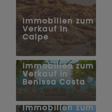
Immobilien zum
Verkauf in
Calpe
Immobilien zum
Verkauf in
Benissa Costa
168 Immobilien
Immobilien zum