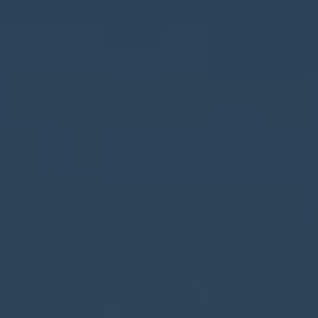
San Fulgencio
San Miguel de Salinas
San Pedro del Pinatar
Santa Pola
Sax
Teulada
Torre de la Horadada
Torrevieja
Villajoyosa