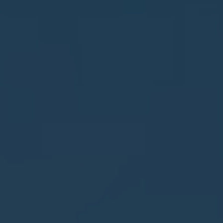
Elche
Elda
Els Poblets
Finestrat
Formentera del Segura
Fuente Alamo
Gandía
Gata de Gorgos
Gran Alacant
Guardamar del Segura
Hondón de las Nieves