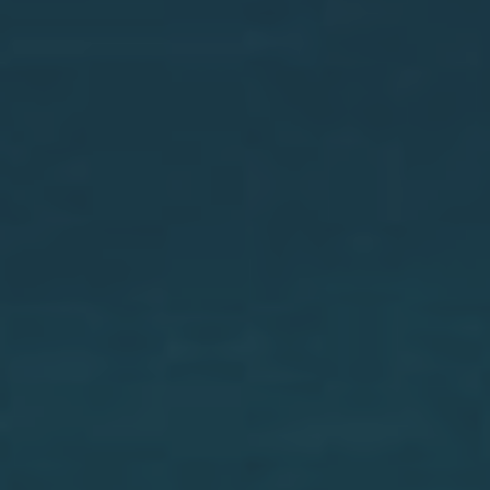
Torre de la Horadada
Torrevieja
Villajoyosa