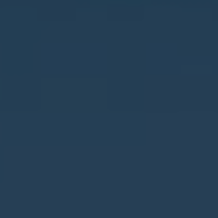
Jalón
Jávea
La Font d'en Carròs
La Marina
La Nucía
La Romana
La Xara
Llíber
Lorca
Los Montesinos
Macisvenda