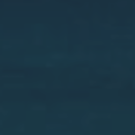
Polop
Ráfol de Almunia
Relleu
Rojales
Sagra
San Fulgencio
San Miguel de Salinas
San Pedro del Pinatar
Santa Pola
Sax
Teulada