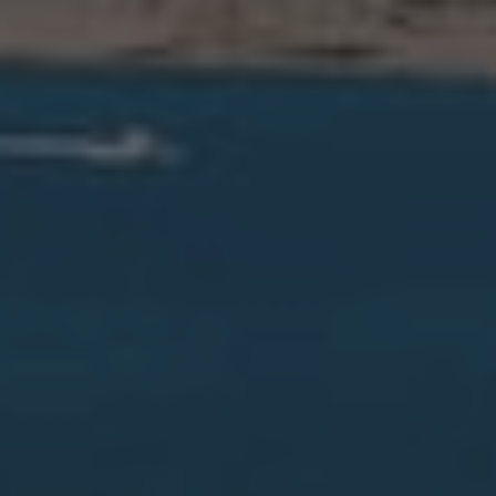
Ondara
Orba
Orihuela
Orihuela Costa
Parcent
Pedreguer
Pego
Penáguila
Pilar de la Horadada
Pinoso
Planes