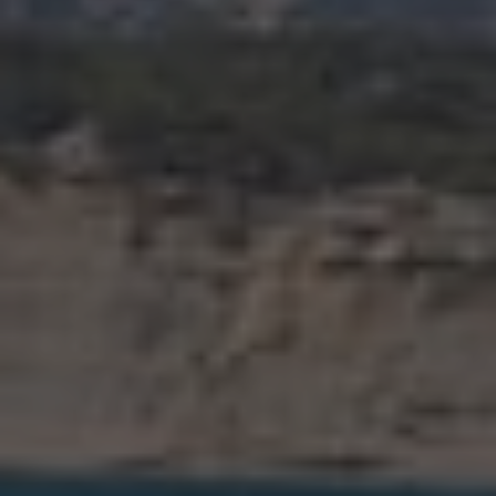
Penáguila
Pilar de la Horadada
Planes
Polop
Ráfol de Almunia
Relleu
Rojales
Sagra
San Miguel de Salinas
San Pedro del Pinatar
Santa Pola