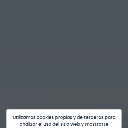
Hondón de las Nieves
Jalón
Jávea
La Font d'en Carròs
La Marina
La Nucía
La Xara
Llíber
Lorca
Los Montesinos
Utilizamos cookies propias y de terceros para
Monforte del Cid
analizar el uso del sitio web y mostrarte