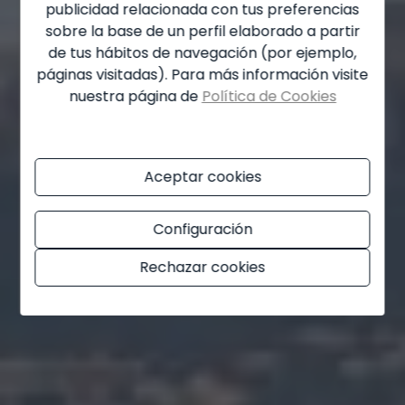
Moraira
publicidad relacionada con tus preferencias
sobre la base de un perfil elaborado a partir
Muchamiel
de tus hábitos de navegación (por ejemplo,
páginas visitadas). Para más información visite
Murla
nuestra página de
Política de Cookies
Mutxamel
Oliva
Aceptar cookies
Ondara
Orba
Configuración
Orihuela
Rechazar cookies
Orihuela Costa
Parcent
Pedreguer
Pego