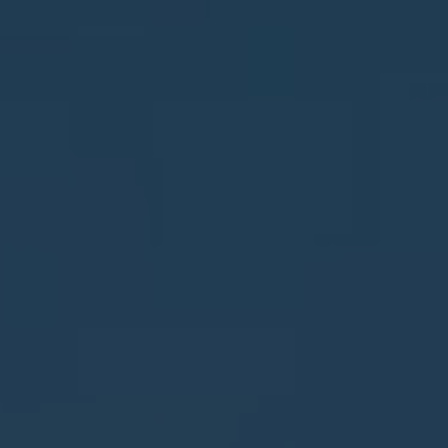
Jávea
La Font d'en Carròs
La Marina
La Nucía
La Xara
Llíber
Lorca
Los Montesinos
Monforte del Cid
Moraira
Muchamiel