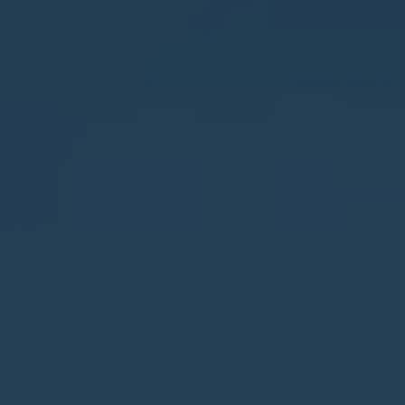
Murla
Mutxamel
Oliva
Ondara
Orba
Orihuela
Orihuela Costa
Parcent
Pedreguer
Pego
Penáguila