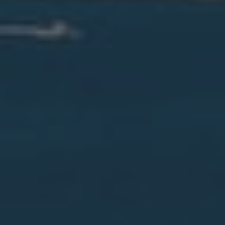
Sax
Teulada
Torrevieja
Villajoyosa