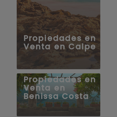
Propiedades en
Venta en Calpe
Propiedades en
Venta en
Benissa Costa
168 propiedades