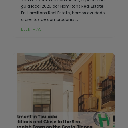
La Nucía
guía local 2026 por Hamiltons Real Estate
Jávea
En Hamiltons Real Estate, hemos ayudado
La Xara
a cientos de compradores ...
La Font d'en Carròs
Llíber
LEER MÁS
La Marina
Lorca
La Nucía
Los Montesinos
La Xara
Monforte del Cid
Llíber
Moraira
Lorca
Muchamiel
Los Montesinos
Murla
Monforte del Cid
Mutxamel
Moraira
Oliva
Muchamiel