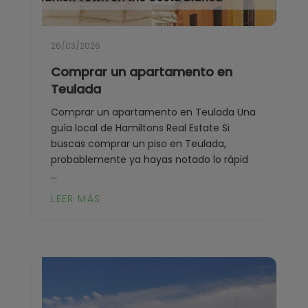
Ondara
Murla
Orba
Mutxamel
26/03/2026
Orihuela
Comprar un apartamento en
Oliva
Teulada
Orihuela Costa
Ondara
Comprar un apartamento en Teulada Una
Parcent
Orba
guía local de Hamiltons Real Estate Si
buscas comprar un piso en Teulada,
Pedreguer
Orihuela
probablemente ya hayas notado lo rápid
Pego
...
Orihuela Costa
LEER MÁS
Penáguila
Parcent
Pilar de la Horadada
Pedreguer
Planes
Pego
Polop
Penáguila