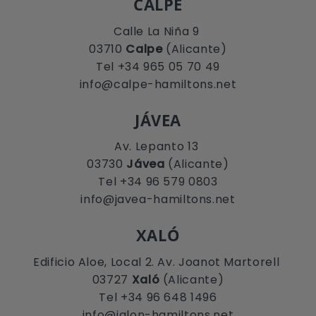
CALPE
Calle La Niña 9
03710
Calpe
(Alicante)
Tel +34 965 05 70 49
info@calpe-hamiltons.net
JÁVEA
Av. Lepanto 13
03730
Jávea
(Alicante)
Tel +34 96 579 0803
info@javea-hamiltons.net
XALÓ
Edificio Aloe, Local 2. Av. Joanot Martorell
03727
Xaló
(Alicante)
Tel +34 96 648 1496
info@jalon-hamiltons.net