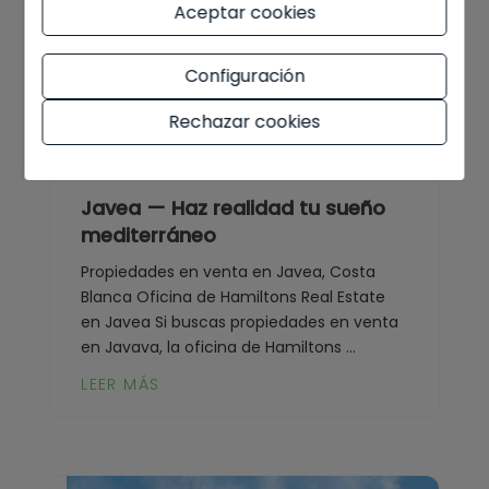
Aceptar cookies
Configuración
Rechazar cookies
23/03/2026
Javea — Haz realidad tu sueño
mediterráneo
Propiedades en venta en Javea, Costa
Blanca Oficina de Hamiltons Real Estate
en Javea Si buscas propiedades en venta
en Javava, la oficina de Hamiltons ...
LEER MÁS