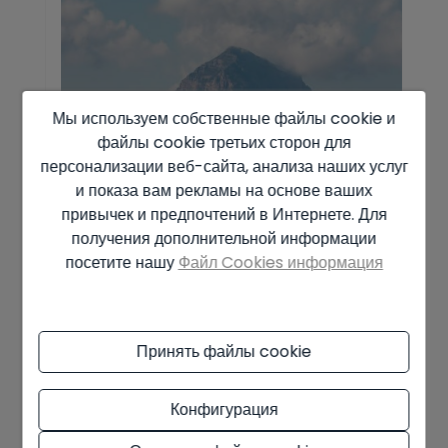
Мы используем собственные файлы cookie и
файлы cookie третьих сторон для
персонализации веб-сайта, анализа наших услуг
и показа вам рекламы на основе ваших
привычек и предпочтений в Интернете. Для
получения дополнительной информации
посетите нашу
Файл Cookies информация
23/03/2026
Хавеа — Осуществи свою
Принять файлы cookie
средиземноморс ...
Недвижимость на продажу в Хавеа, Коста-
Конфигурация
Бланка Офис Hamiltons Real Estate Javea
Если вы ищете Ха� ...