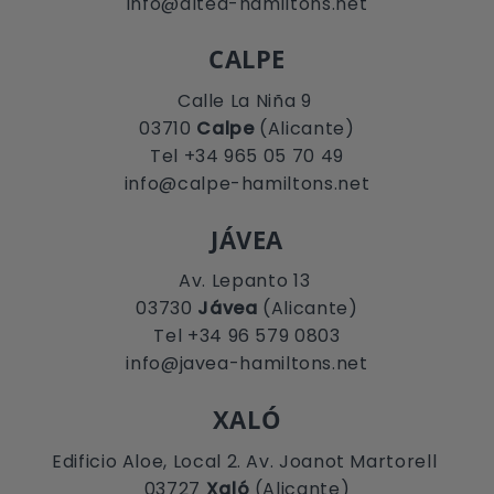
info@altea-hamiltons.net
CALPE
Calle La Niña 9
03710
Calpe
(Alicante)
Tel +34 965 05 70 49
info@calpe-hamiltons.net
JÁVEA
Av. Lepanto 13
03730
Jávea
(Alicante)
Tel +34 96 579 0803
info@javea-hamiltons.net
XALÓ
Edificio Aloe, Local 2. Av. Joanot Martorell
03727
Xaló
(Alicante)