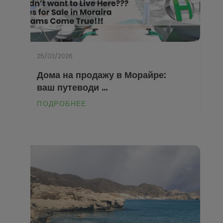
Ráfol de Almunia
Pilar de la Horadada
Relleu
Planes
Rojales
Polop
25/03/2026
Sagra
Ráfol de Almunia
Дома на продажу в Морайре:
San Miguel de Salinas
ваш путеводи ...
Relleu
San Pedro del Pinatar
ПОДРОБНЕЕ
Rojales
Santa Pola
Sagra
Sax
San Miguel de Salinas
Teulada
San Pedro del Pinatar
Torrevieja
Santa Pola
Villajoyosa
Sax