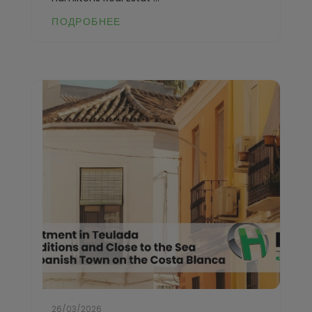
La Nucía
ПОДРОБНЕЕ
Jávea
La Xara
La Font d'en Carròs
Llíber
La Marina
Lorca
La Nucía
Los Montesinos
La Xara
Monforte del Cid
Llíber
Moraira
Lorca
Muchamiel
Los Montesinos
Murla
Monforte del Cid
Mutxamel
Moraira
Oliva
Muchamiel
26/03/2026