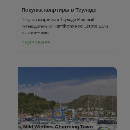
Ondara
Murla
Покупка квартиры в Теуладе
Orba
Mutxamel
Покупка квартиры в Теуладе Местный
путеводитель от Hamiltons Real Estate Если
Orihuela
Oliva
вы хотите купи ...
Orihuela Costa
Ondara
ПОДРОБНЕЕ
Parcent
Orba
Pedreguer
Orihuela
Pego
Orihuela Costa
Penáguila
Parcent
Pilar de la Horadada
Pedreguer
Planes
Pego
Polop
Penáguila