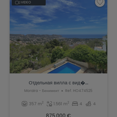
VIDEO
Отдельная вилла с вид�...
Moraira - Бенимеит
Ref. HO474525
2
2
357 m
1.561 m
4
4
875.000 €