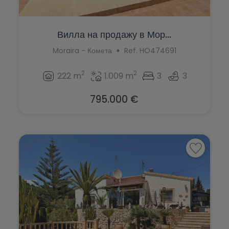
Вилла на продажу в Мор...
Moraira - Комета
Ref. HO474691
2
2
222 m
1.009 m
3
3
795.000 €