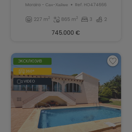
Moraira - Сан-Хайме
Ref. HO474666
2
2
227 m
865 m
3
2
745.000 €
ЭКСКЛЮЗИВ
360°
VIDEO