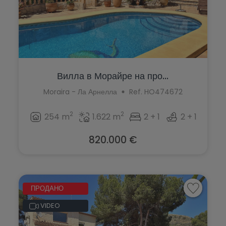
Вилла в Морайре на про...
Moraira - Ла Арнелла
Ref. HO474672
2
2
254 m
1.622 m
2 + 1
2 + 1
820.000 €
ПРОДАНО
VIDEO