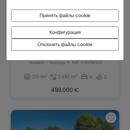
Принять файлы cookie
Конфигурация
Отклонить файлы cookie
Finca на продажа в Teulada, Al...
Teulada - Теулада
Ref. HJ1H3W143
2
2
216 m
2.493 m
4
2
499.000 €