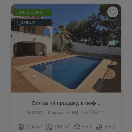
ЭКСКЛЮЗИВ
VIDEO
Вилла на продажу, в пе�...
Moraira - Моравит
Ref. HO474644
2
2
204 m
790 m
3 + 3
2 + 2