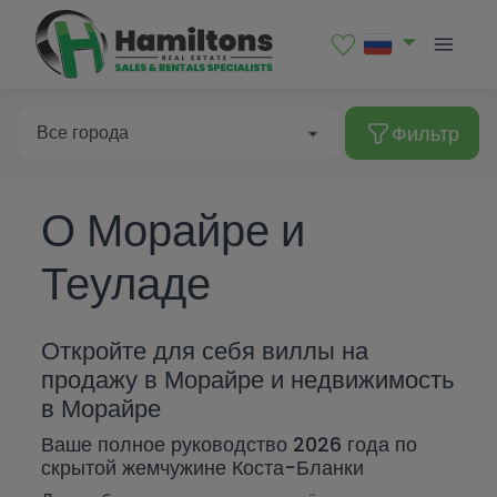
Продажи
Аренда
Фильтр
Все города
О Морайре и
Тип недвижимости
Albir
Теуладе
Alcalalí
Все города
Alfaz del Pi
Бунгало
Цена
Откройте для себя виллы на
Algorfa
Гараж
Albir
продажу в Морайре и недвижимость
Спальни
в Морайре
Altea
Коммерческое помещение
Alcalalí
More Фильтров
Ваше полное руководство 2026 года по
От
Benialí
Квартира
Alfaz del Pi
скрытой жемчужине Коста-Бланки
Все
Benidoleig