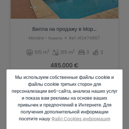
Вилла на продажу в Мор...
Moraira - Комета
Ref. HO474667
2
2
105 m
315 m
3
2
485.000 €
Мы используем собственные файлы cookie и
файлы cookie третьих сторон для
персонализации веб-сайта, анализа наших услуг
и показа вам рекламы на основе ваших
привычек и предпочтений в Интернете. Для
получения дополнительной информации
посетите нашу
Файл Cookies информация