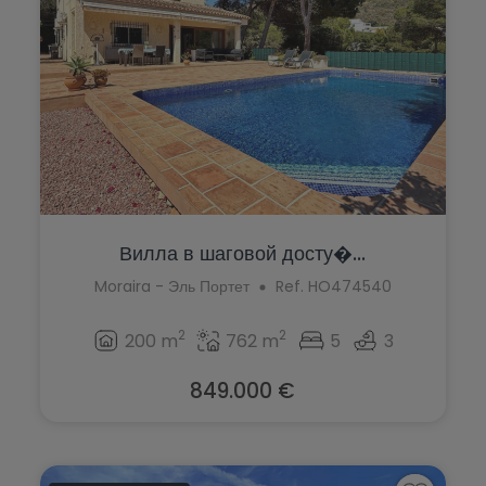
Вилла в шаговой досту�...
Moraira - Эль Портет
Ref. HO474540
2
2
200 m
762 m
5
3
849.000 €