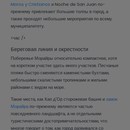
Moros y Cristianos
и Noche de San Juan по-
прежнему привлекают большие толпы в город, а
также проходят небольшие мероприятия по всему
муниципалитету.
<час />
Береговая линия и окрестности
Побережье Морайры относительно компактное, хотя
на коротком участке здесь много участков. Песчаные
пляжи быстро сменяются каменистыми бухтами,
небольшими скалистыми тропинками и жилыми
районами с видом на море.
Такие места, как Кап д'Ор сторожевая башня и
замок
Морайра
по-прежнему являются частью
повседневного ландшафта, а не отдельными
туристическими достопримечательностями, что
многое говорит о том, как город развивался со