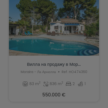
Вилла на продажу в Мор...
Moraira - Ла Арнелла
Ref. HO474360
2
2
83 m
836 m
2
1
550.000 €