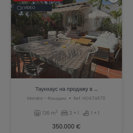
VIDEO
Таунхаус на продажу в ...
Moraira - Фанадикс
Ref. HO474670
2
126 m
2 + 1
1 + 1
350.000 €