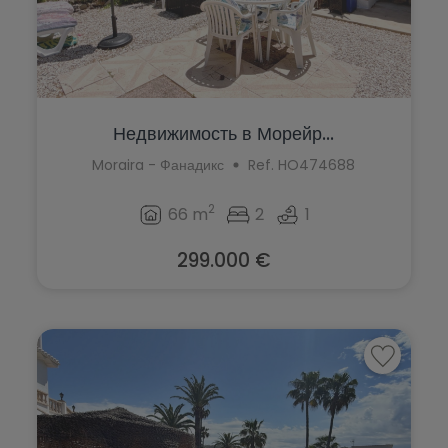
Недвижимость в Морейр...
Moraira - Фанадикс
Ref. HO474688
2
66 m
2
1
299.000 €