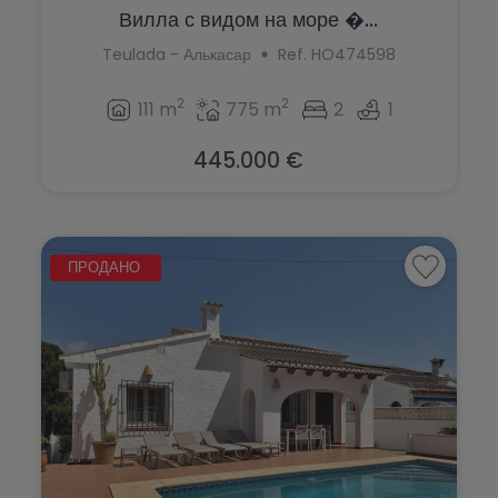
Вилла с видом на море �...
Teulada - Алькасар
Ref. HO474598
2
2
111 m
775 m
2
1
445.000 €
ПРОДАНО