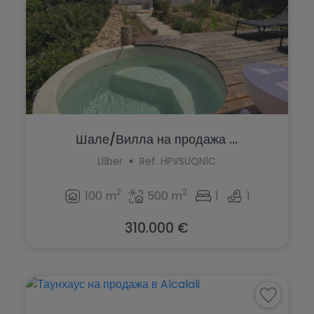
Шале/Вилла на продажа ...
Llíber
Ref. HPVSUQN1C
2
2
100 m
500 m
1
1
310.000 €