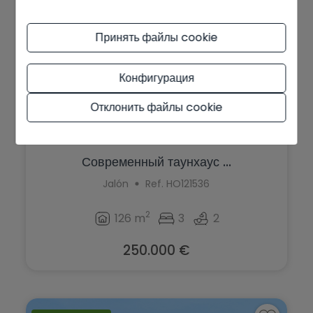
Принять файлы cookie
Конфигурация
Отклонить файлы cookie
Современный таунхаус ...
Jalón
Ref. HO121536
2
126 m
3
2
250.000 €