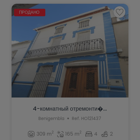
ПРОДАНО
4-комнатный отремонти�...
Benigembla
Ref. HO121437
2
2
309 m
165 m
4
2