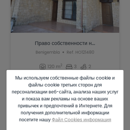
Право собственности н...
Benigembla
Ref. HO121480
2
120 m
3
2
Мы используем собственные файлы cookie и
230.000 €
файлы cookie третьих сторон для
персонализации веб-сайта, анализа наших услуг
и показа вам рекламы на основе ваших
привычек и предпочтений в Интернете. Для
ЗАРЕЗЕРВИРОВАНО
получения дополнительной информации
360°
посетите нашу
Файл Cookies информация