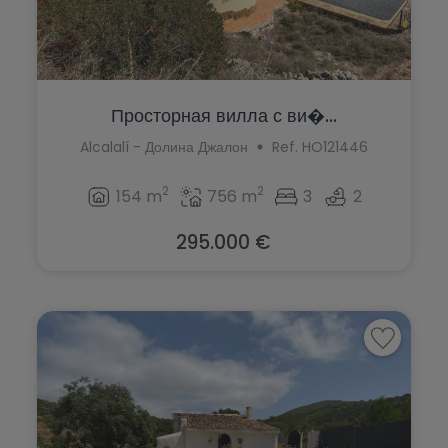
Просторная вилла с ви�...
Alcalalí - Долина Джалон
Ref. HO121446
2
2
154 m
756 m
3
2
295.000 €