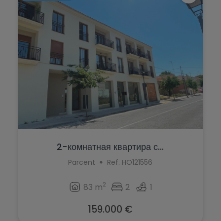
Ondara
Murla
Orba
Mutxamel
Orihuela
Oliva
Orihuela Costa
Ondara
Parcent
Orba
Pedreguer
Orihuela
Pego
Orihuela Costa
Penáguila
2-комнатная квартира с...
Parcent
Parcent
Ref. HO121556
Pilar de la Horadada
Pedreguer
Planes
2
83 m
2
1
Pego
Polop
159.000 €
Penáguila