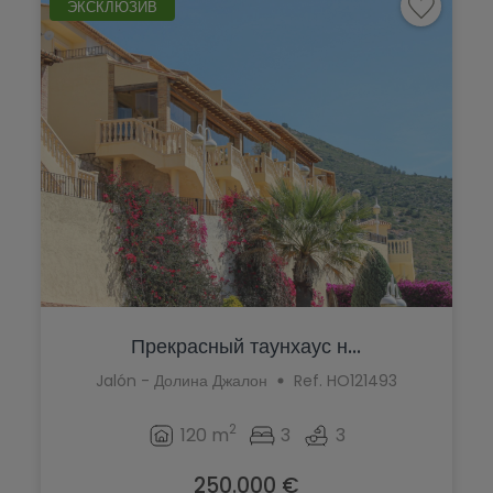
ЭКСКЛЮЗИВ
Прекрасный таунхаус н...
Jalón - Долина Джалон
Ref. HO121493
2
120 m
3
3
250.000 €