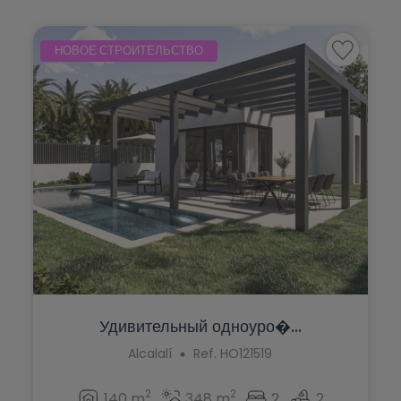
НОВОЕ СТРОИТЕЛЬСТВО
Удивительный одноуро�...
Alcalalí
Ref. HO121519
2
2
140 m
348 m
2
2