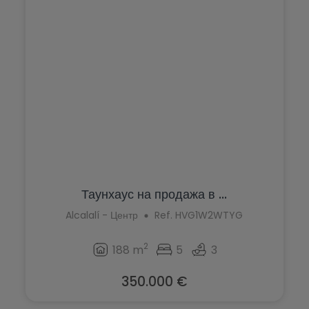
Таунхаус на продажа в ...
Alcalalí - Центр
Ref. HVG1W2WTYG
2
188 m
5
3
350.000 €