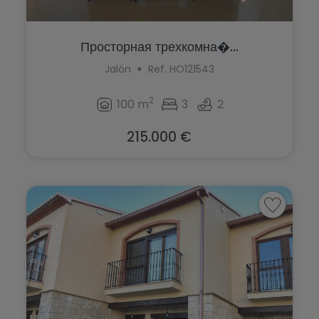
Просторная трехкомна�...
Jalón
Ref. HO121543
2
100 m
3
2
215.000 €