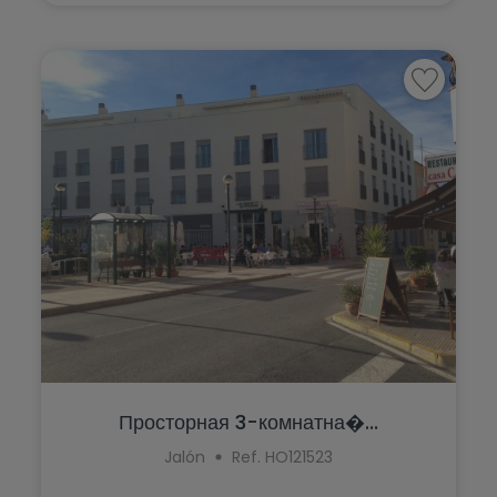
Ráfol de Almunia
Pilar de la Horadada
Relleu
Planes
Rojales
Polop
Sagra
Ráfol de Almunia
San Miguel de Salinas
Relleu
San Pedro del Pinatar
Rojales
Santa Pola
Sagra
Sax
San Miguel de Salinas
Teulada
San Pedro del Pinatar
Torrevieja
Santa Pola
Просторная 3-комнатна�...
Villajoyosa
Jalón
Ref. HO121523
Sax