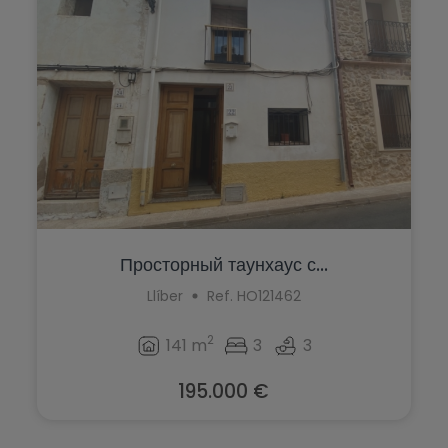
Просторный таунхаус с...
Llíber
Ref. HO121462
2
141 m
3
3
195.000 €