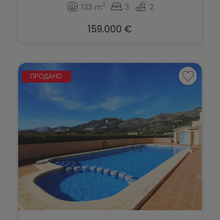
Teulada
2
133 m
3
2
Torrevieja
159.000 €
Villajoyosa
ПРОДАНО