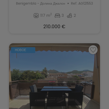
Benigembla - Долина Джалон
Ref. AG121553
2
117 m
3
2
210.000 €
НОВОЕ