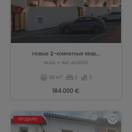
Новые 2-комнатные квар...
Murla
Ref. AG121501
2
58 m
2
2
184.000 €
ПРОДАНО