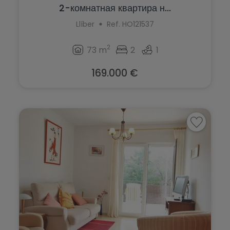
2-комнатная квартира н...
Llíber
Ref. HO121537
2
73 m
2
1
169.000 €