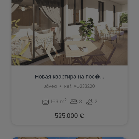
Новая квартира на пос�...
Jávea
Ref. AG233220
2
163 m
3
2
525.000 €