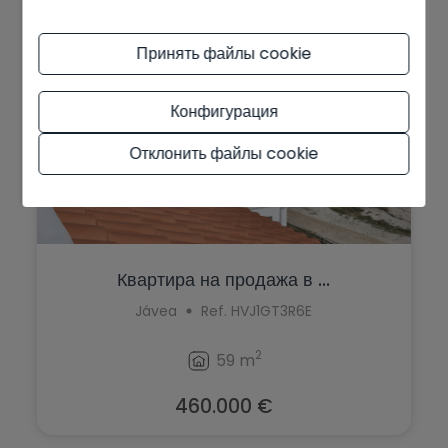
Принять файлы cookie
Конфигурация
Отклонить файлы cookie
Квартира на продажа в ...
Jávea
Ref. HVJ1GT3R6E
2
59 m
460.000 €