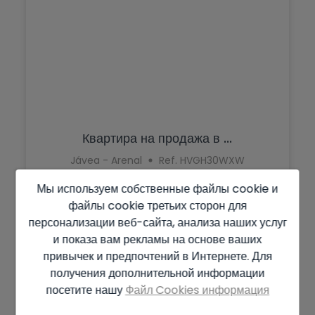
Квартира на продажа в ...
Jávea - Arenal
Ref. HVGH30WXW
Мы используем собственные файлы cookie и
2
114 m
3
2
файлы cookie третьих сторон для
персонализации веб-сайта, анализа наших услуг
448.000 €
и показа вам рекламы на основе ваших
привычек и предпочтений в Интернете. Для
получения дополнительной информации
посетите нашу
Файл Cookies информация