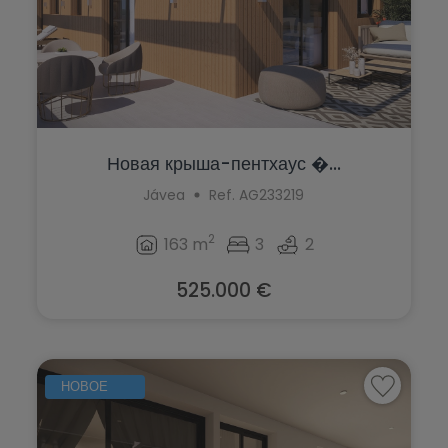
Новая крыша-пентхаус �...
Jávea
Ref. AG233219
2
163 m
3
2
525.000 €
НОВОЕ