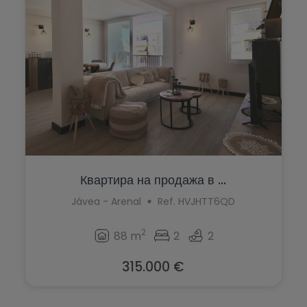
La Nucía
Jávea
La Xara
La Font d'en Carròs
Llíber
La Marina
Lorca
La Nucía
Los Montesinos
La Xara
Monforte del Cid
Llíber
Moraira
Квартира на продажа в ...
Lorca
Jávea - Arenal
Ref. HVJHTT6QD
Muchamiel
Los Montesinos
2
Murla
88 m
2
2
Monforte del Cid
Mutxamel
315.000 €
Moraira
Oliva
Muchamiel