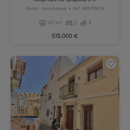
Jávea - Кала Бланка
Ref. HILD735CM
2
137 m
2
3
515.000 €