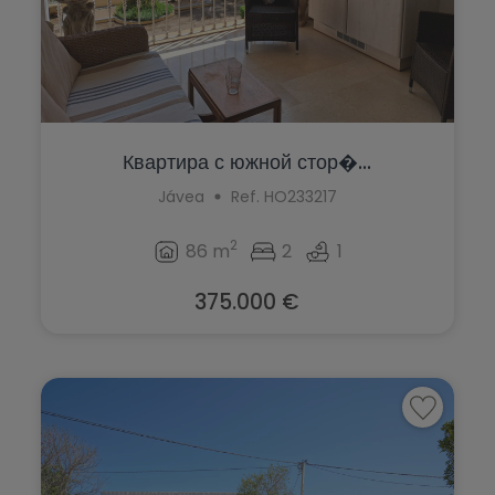
Квартира с южной стор�...
Jávea
Ref. HO233217
2
86 m
2
1
375.000 €