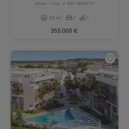
Teulada
Jávea - Порт
Ref. HIDBQ7TI
Torrevieja
2
60 m
1
1
Villajoyosa
355.000 €