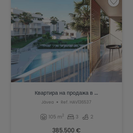
Квартира на продажа в ...
Jávea
Ref. HAV136537
2
105 m
3
2
385.500 €