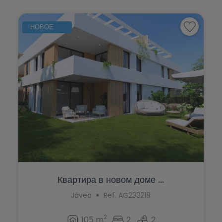
НОВОЕ
Квартира в новом доме ...
Jávea
Ref. AG233218
2
105 m
2
2