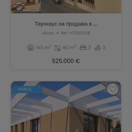
Таунхаус на продажа в ...
Jávea
Ref. HT1ULP1OB
2
2
140 m
40 m
3
3
525.000 €
НОВОЕ