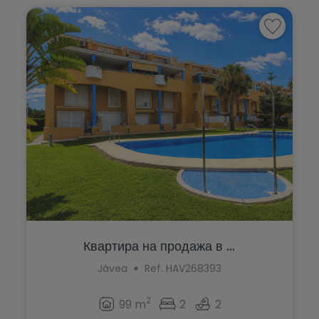
Ondara
Murla
Orba
Mutxamel
Orihuela
Oliva
Orihuela Costa
Ondara
Parcent
Orba
Pedreguer
Orihuela
Pego
Orihuela Costa
Penáguila
Parcent
Pilar de la Horadada
Квартира на продажа в ...
Pedreguer
Planes
Jávea
Ref. HAV268393
Pego
Polop
2
Penáguila
99 m
2
2