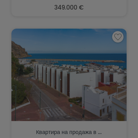
Ráfol de Almunia
Pilar de la Horadada
349.000 €
Relleu
Planes
Rojales
Polop
Sagra
Ráfol de Almunia
San Miguel de Salinas
Relleu
San Pedro del Pinatar
Rojales
Santa Pola
Sagra
Sax
San Miguel de Salinas
Teulada
San Pedro del Pinatar
Torrevieja
Santa Pola
Villajoyosa
Sax
Квартира на продажа в ...