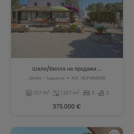
Шале/Вилла на продажа ...
Jávea - Тарраула
Ref. HIL1FWM0N8
2
2
157 m
1.227 m
3
2
375.000 €