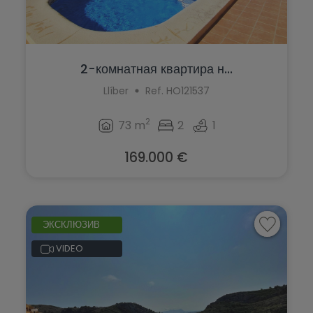
2-комнатная квартира н...
Llíber
Ref. HO121537
2
73 m
2
1
169.000 €
ЭКСКЛЮЗИВ
VIDEO