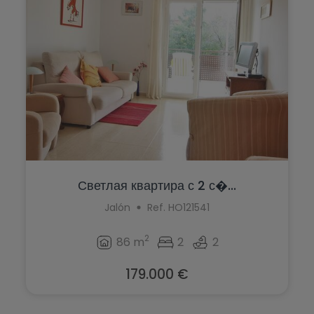
Светлая квартира с 2 с�...
Jalón
Ref. HO121541
2
86 m
2
2
179.000 €