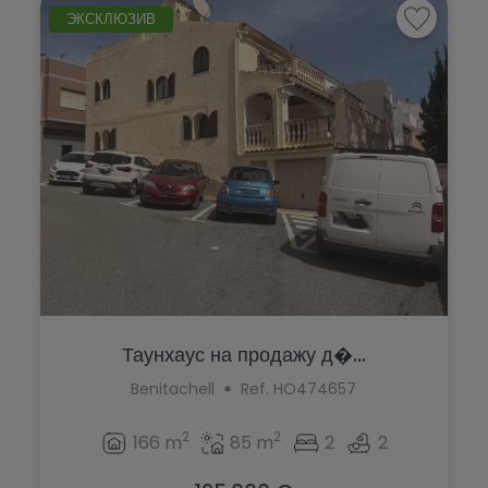
ЭКСКЛЮЗИВ
Таунхаус на продажу д�...
Benitachell
Ref. HO474657
2
2
166 m
85 m
2
2