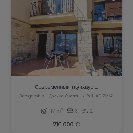
Современный таунхаус ...
Benigembla - Долина Джалон
Ref. AG121553
2
117 m
3
2
210.000 €