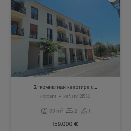
La Marina
Jalón
La Nucía
Jávea
La Romana
La Font d'en Carròs
La Xara
La Marina
Llíber
La Nucía
Lorca
La Romana
Los Montesinos
La Xara
Macisvenda
2-комнатная квартира с...
Llíber
Parcent
Ref. HO121556
Monforte del Cid
Lorca
Moraira
2
83 m
2
1
Los Montesinos
Muchamiel
159.000 €
Macisvenda