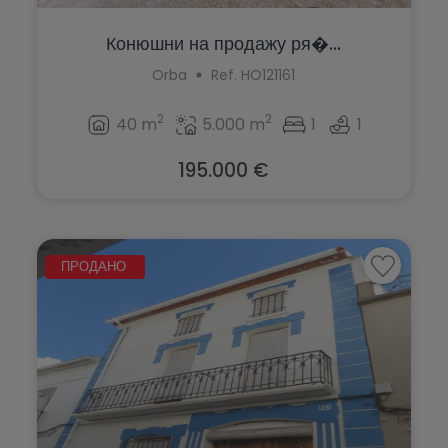
Конюшни на продажу ря�...
Orba
Ref. HO121161
2
2
40 m
5.000 m
1
1
195.000 €
ПРОДАНО