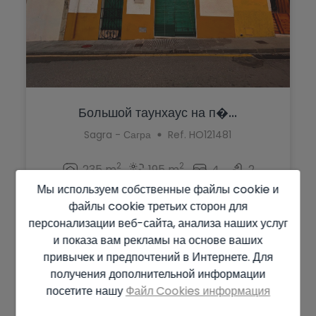
Большой таунхаус на п�...
Sagra - Сагра
Ref. HO121481
2
2
235 m
195 m
4
2
Мы используем собственные файлы cookie и
185.000 €
файлы cookie третьих сторон для
персонализации веб-сайта, анализа наших услуг
и показа вам рекламы на основе ваших
привычек и предпочтений в Интернете. Для
получения дополнительной информации
посетите нашу
Файл Cookies информация