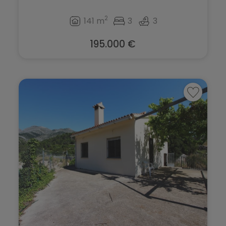
2
141 m
3
3
195.000 €