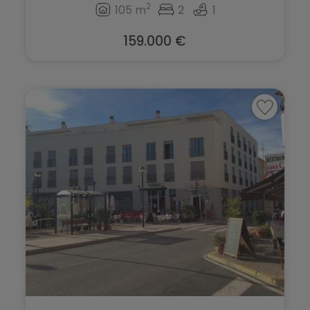
Pedreguer
2
105 m
2
1
Pinoso
Pego
159.000 €
Planes
Penáguila
Polop
Pilar de la Horadada
Ráfol de Almunia
Pinoso
Relleu
Planes
Rojales
Polop
Sagra
Ráfol de Almunia
San Fulgencio
Relleu
San Miguel de Salinas
Rojales
San Pedro del Pinatar
Sagra
Santa Pola