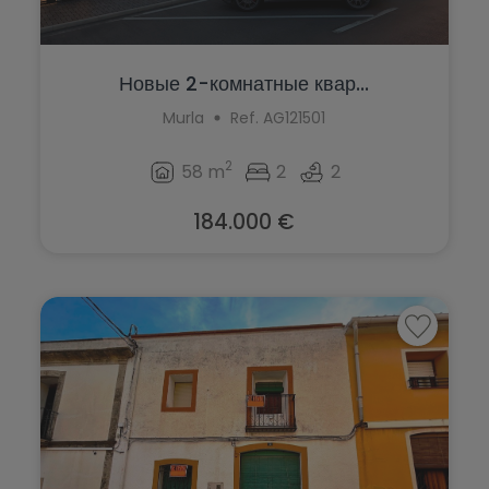
Новые 2-комнатные квар...
Murla
Ref. AG121501
2
58 m
2
2
184.000 €