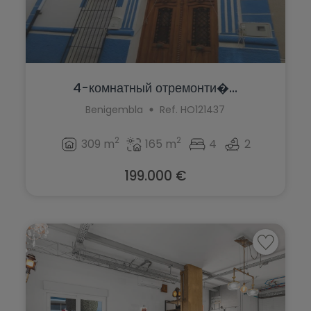
4-комнатный отремонти�...
Benigembla
Ref. HO121437
2
2
309 m
165 m
4
2
199.000 €