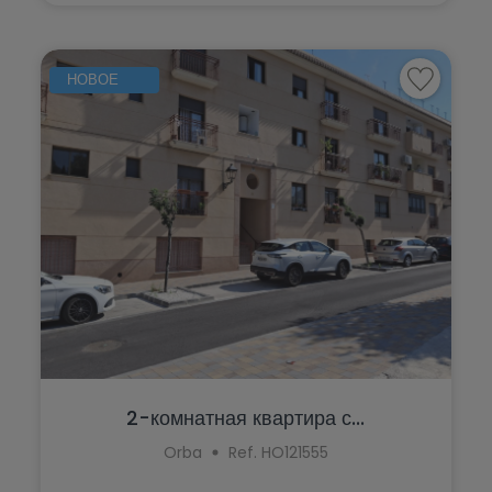
Murla
Monforte del Cid
Mutxamel
Moraira
НОВОЕ
Oliva
Muchamiel
Ondara
Murla
Orba
Mutxamel
Orihuela
Oliva
Orihuela Costa
Ondara
Parcent
Orba
Pedreguer
Orihuela
Pego
Orihuela Costa
2-комнатная квартира с...
Penáguila
Orba
Ref. HO121555
Parcent
Pilar de la Horadada