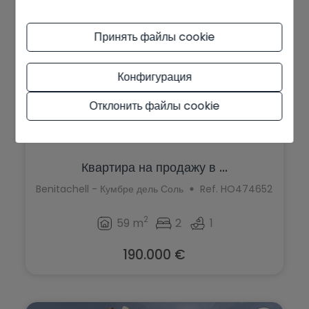
Принять файлы cookie
Конфигурация
Отклонить файлы cookie
Квартира на продажу в ...
Benitachell - Кумбре дель Соль
Ref. HO474652
2
59 m
2
1
190.000 €