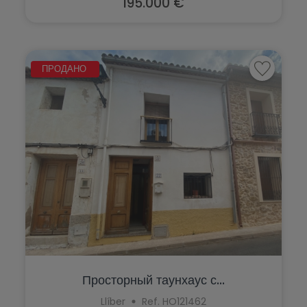
195.000 €
ПРОДАНО
Просторный таунхаус с...
Llíber
Ref. HO121462