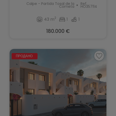
Calpe - Partida Tosal de la
Ref.
Cometa
HO357114
2
43 m
1
1
180.000 €
ПРОДАНО