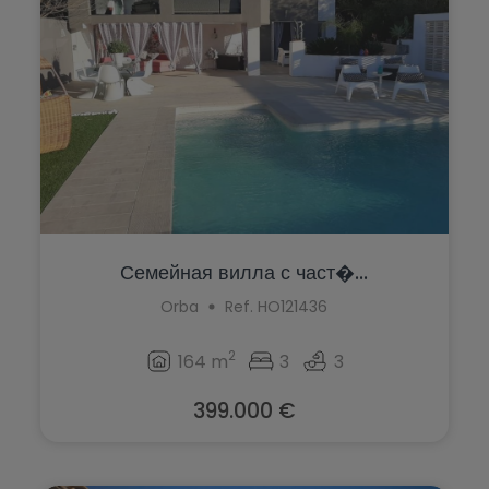
La Marina
Jalón
La Nucía
Jávea
La Romana
La Font d'en Carròs
La Xara
La Marina
Llíber
La Nucía
Lorca
La Romana
Семейная вилла с част�...
Los Montesinos
La Xara
Orba
Ref. HO121436
Macisvenda
Llíber
2
164 m
3
3
Monforte del Cid
Lorca
Moraira
399.000 €
Los Montesinos
Muchamiel
Macisvenda