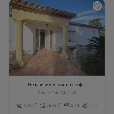
Murla
Monforte del Cid
Mutxamel
Moraira
Oliva
Muchamiel
Ondara
Murla
Orba
Mutxamel
Orihuela
Oliva
Orihuela Costa
Ondara
Parcent
Orba
Pedreguer
Независимая вилла с ч�...
Orihuela
Orba
Ref. AG121540
Pego
Orihuela Costa
Penáguila
2
2
331 m
786 m
3 + 1
3 + 1
Parcent
Pilar de la Horadada