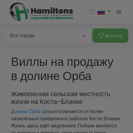
Продажи
Аренда
Фильтр
Все города
Виллы на продажу
Тип недвижимости
Albatera
в долине Орба
Albir
Все города
Alcalalí
Бунгало
Цена
Живописная сельская местность
Alfaz del Pi
Дуплекс
Albatera
жизни на Коста-Бланке
Спальни
Algorfa
Гараж
Долина Орба
сильно отличается от более
Albir
More Фильтров
оживлённых прибрежных районов Коста-Бланки.
От
Almoradí
Коммерческое помещение
Alcalalí
Жизнь здесь идёт медленнее. Пейзаж меняется
Все
Altea
от деревни к деревне: апельсиновые рощи,