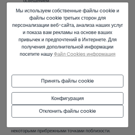
освещением
Традиционный средиземноморский характер
Мы используем собственные файлы cookie и
или современные обновления
файлы cookie третьих сторон для
персонализации веб-сайта, анализа наших услуг
Многие покупатели замечают, проведя время в
и показа вам рекламы на основе ваших
долине, — это то, как быстро меняются
привычек и предпочтений в Интернете. Для
повседневные привычки. Утра на улице с кофе,
получения дополнительной информации
вечера на террасе и время, проведённое за
посетите нашу
Файл Cookies информация
пейзажами, удивительно быстро становятся частью
обычной жизни.
Район привлекает широкий круг покупателей.
Принять файлы cookie
Некоторые переезжают в Испанию навсегда, другие
делят время между странами и хотят где-то в
Конфигурация
достаточно комфортном месте, чтобы наслаждаться
им весь год. Многие покупатели также привлекаются
Отклонить файлы cookie
к долине, потому что недвижимость часто предлагает
больше пространства и лучшую цену по сравнению с
некоторыми прибрежными точками поблизости.