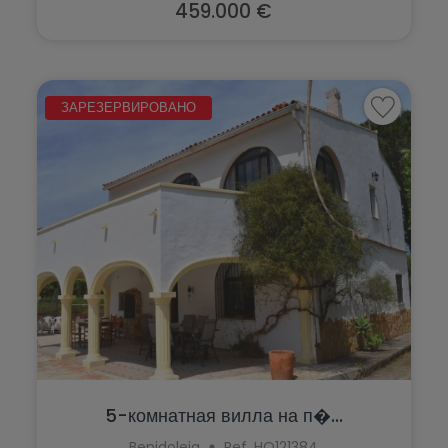
Pedreguer
459.000 €
Pinoso
Pego
Planes
Penáguila
ЗАРЕЗЕРВИРОВАНО
Polop
Pilar de la Horadada
Ráfol de Almunia
Pinoso
Relleu
Planes
Rojales
Polop
Sagra
Ráfol de Almunia
San Fulgencio
Relleu
San Miguel de Salinas
Rojales
San Pedro del Pinatar
Sagra
5-комнатная вилла на п�...
Santa Pola
Benidoleig
Ref. HO121384