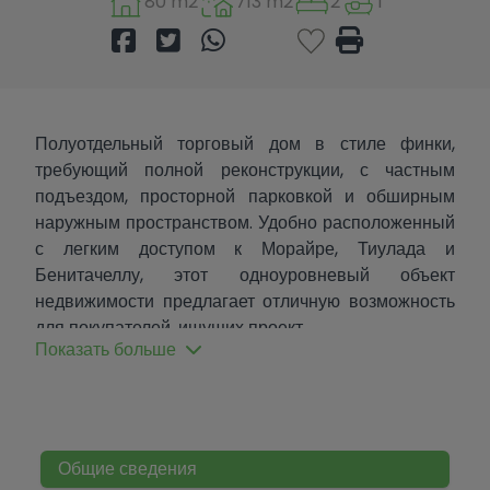
80 m2
713 m2
2
1
Полуотдельный торговый дом в стиле финки,
требующий полной реконструкции, с частным
подъездом, просторной парковкой и обширным
наружным пространством. Удобно расположенный
с легким доступом к Морайре, Тиулада и
Бенитачеллу, этот одноуровневый объект
недвижимости предлагает отличную возможность
для покупателей, ищущих проект.
Показать больше
Вилла оснащена фронтальной террасой, где
можно наслаждаться утренним солнцем, и задней
террасой, обращенной на северо-запад, с
открытым видом на гору Монхайо. Внутри
Общие сведения
находятся светлая гостиная с камином и прямым