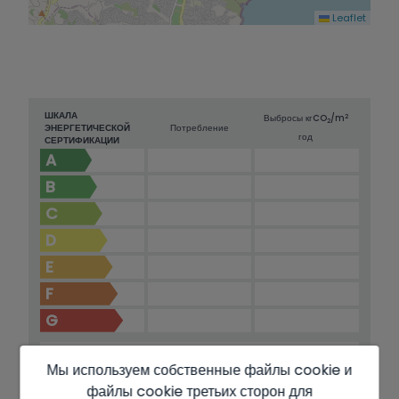
Leaflet
ШКАЛА
2
Выбросы кг
CO
/m
2
ЭНЕРГЕТИЧЕСКОЙ
Потребление
год
СЕРТИФИКАЦИИ
A
B
C
D
E
F
G
В ПРОЦЕССЕ
Мы используем собственные файлы cookie и
файлы cookie третьих сторон для