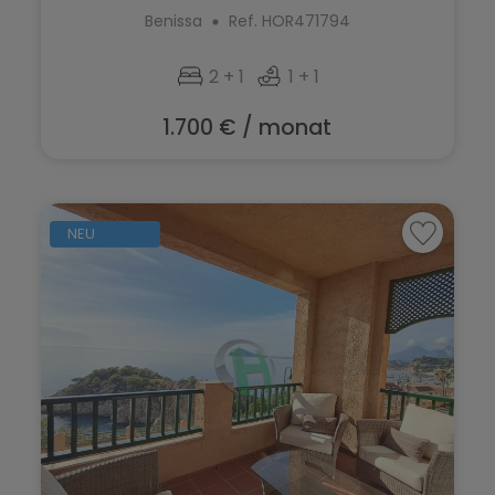
202...
Benissa
Ref. HOR471794
2 + 1
1 + 1
1.700 € / monat
NEU