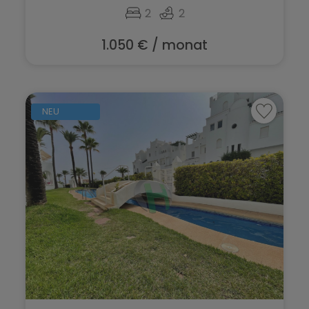
La Marina
2
2
Jalón
La Nucía
1.050 € / monat
Jávea
La Romana
La Font d'en Carròs
La Xara
La Marina
NEU
Llíber
La Nucía
Lorca
La Romana
Los Montesinos
La Xara
Macisvenda
Llíber
Monforte del Cid
Lorca
Moraira
Los Montesinos
Muchamiel
Macisvenda