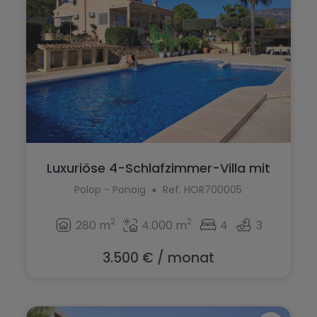
Luxuriöse 4-Schlafzimmer-Villa mit
gro�...
Polop - Ponoig
Ref. HOR700005
2
2
280 m
4.000 m
4
3
3.500 € / monat