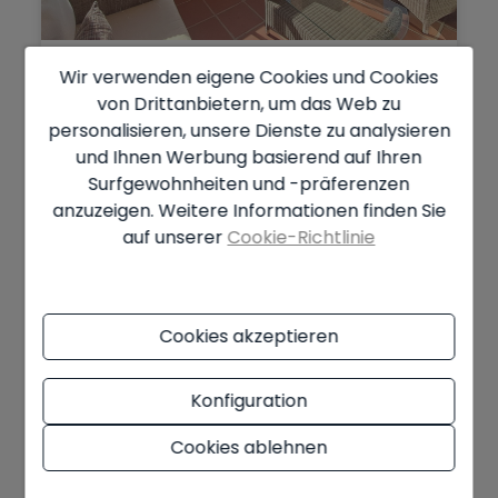
Wir verwenden eigene Cookies und Cookies
2-Zimmer-Apartment mit
spektakulärer Au...
von Drittanbietern, um das Web zu
Altea - Pueblo Mascarat
Ref. HOR700006
personalisieren, unsere Dienste zu analysieren
und Ihnen Werbung basierend auf Ihren
2
97 m
2
2
Surfgewohnheiten und -präferenzen
anzuzeigen. Weitere Informationen finden Sie
1.900 € / monat
auf unserer
Cookie-Richtlinie
GELEGENHEIT
Cookies akzeptieren
Konfiguration
Cookies ablehnen