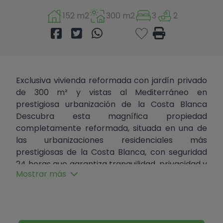
152 m2
300 m2
3
2
Exclusiva vivienda reformada con jardín privado
de 300 m² y vistas al Mediterráneo en
prestigiosa urbanización de la Costa Blanca
Descubra esta magnífica propiedad
completamente reformada, situada en una de
las urbanizaciones residenciales más
prestigiosas de la Costa Blanca, con seguridad
24 horas que garantiza tranquilidad, privacidad y
Mostrar más
un entorno de alto nivel.
La vivienda cuenta con 152 m² construidos,
distribuidos en tres amplios dormitorios y dos
baños completos, diseñados con un estilo