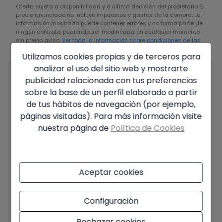
Oferta sujeta a disponibilidad y a última decisión del propietario. El
precio anunciado no incluye impuestos y gastos de la compra. La
información mostrada puede contener errores y no forma parte de
ningún contrato, pudiendo ser modificada en cualquier momento
sin previo aviso.
Ver toda la información sobre condiciones de las
ofertas publicadas
Utilizamos cookies propias y de terceros para
analizar el uso del sitio web y mostrarte
Tu nombre completo
*
publicidad relacionada con tus preferencias
sobre la base de un perfil elaborado a partir
de tus hábitos de navegación (por ejemplo,
páginas visitadas). Para más información visite
Tu email
*
nuestra página de
Política de Cookies
Aceptar cookies
Tu teléfono
*
Configuración
Rechazar cookies