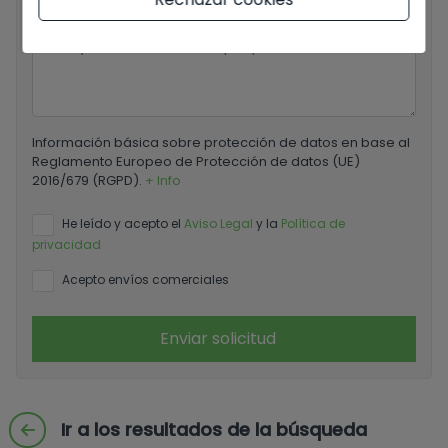
Tu mensaje
Información básica sobre protección de datos en base al
Reglamento Europeo de Protección de datos (UE)
2016/679 (RGPD).
+ Info
He leído y acepto el
Aviso Legal
y la
Política de
privacidad
Acepto envíos comerciales
Enviar solicitud
Ir a los resultados de la búsqueda