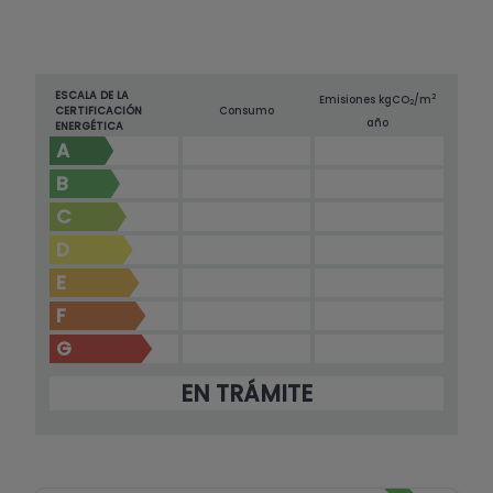
ESCALA DE LA
2
Emisiones kg
CO
/m
2
CERTIFICACIÓN
Consumo
año
ENERGÉTICA
A
B
C
D
E
F
G
EN TRÁMITE