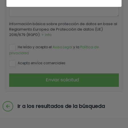
Información básica sobre protección de datos en base al
Reglamento Europeo de Protección de datos (UE)
2016/679 (RGPD).
+ Info
He leído y acepto el
Aviso Legal
y la
Política de
privacidad
Acepto envíos comerciales
Enviar solicitud
Ir a los resultados de la búsqueda