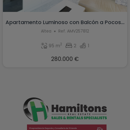
Apartamento Luminoso con Balcón a Pocos...
Altea
Ref. AMV257812
2
95 m
2
1
280.000 €