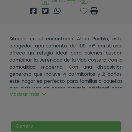
109 m2
4
2
Situado en el encantador Altea Pueblo, este
acogedor apartamento de 109 m² construido
ofrece un refugio ideal para quienes buscan
combinar la serenidad de la vida costera con la
comodidad moderna. Con una disposición
generosa que incluye 4 dormitorios y 2 baños,
este hogar es perfecto para familias o aquellos
que disfrutan de tener espacio adicional para
Mostrar más
invitados.
Al ingresar, se percibe una atmósfera cálida y
acogedora que invita a relajarse. La distribución
se ha pensado cuidadosamente, maximizando la
General
funcionalidad y el confort. La zona de estar,