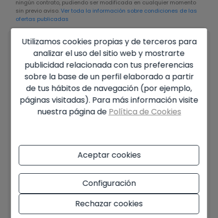
ningún contrato, pudiendo ser modificada en cualquier momento
sin previo aviso.
Ver toda la información sobre condiciones de las
ofertas publicadas
Utilizamos cookies propias y de terceros para
Tu nombre completo
*
analizar el uso del sitio web y mostrarte
publicidad relacionada con tus preferencias
sobre la base de un perfil elaborado a partir
de tus hábitos de navegación (por ejemplo,
Tu email
*
páginas visitadas). Para más información visite
nuestra página de
Política de Cookies
Tu teléfono
*
Aceptar cookies
Configuración
Tu mensaje
Rechazar cookies