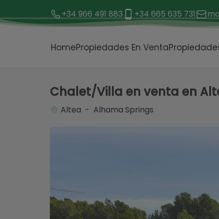
+34 966 491 883
+34 665 635 731
mo
1 / 57
Home
Propiedades En Venta
Propiedades
Chalet/Villa en venta en Al
Altea - Alhama Springs