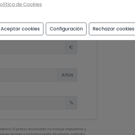
olítica de Cookies
de hipoteca
Aceptar cookies
Configuración
Rechazar cookies
€
Años
%
pietario. El precio anunciado no incluye impuestos y
ener errores y no forma parte de ningún contrato,