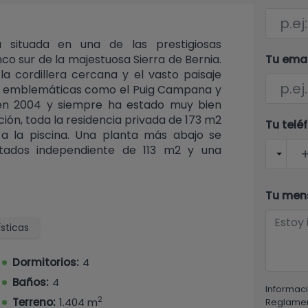
á situada en una de las prestigiosas
Tu ema
nco sur de la majestuosa Sierra de Bernia.
 la cordillera cercana y el vasto paisaje
as emblemáticas como el Puig Campana y
da en 2004 y siempre ha estado muy bien
ción, toda la residencia privada de 173 m2
Tu telé
 a la piscina. Una planta más abajo se
itados independiente de 113 m2 y una
tir en un estudio. La casa de invitados
nta superior, pero también tiene acceso
ceso a la propiedad con el camino de
Tu men
 para darle la opción de aparcar en la
ada de la casa de huéspedes. Si aparca en
sticas
ucirán a la puerta principal. Se accede a
iosa cocina totalmente equipada a la
Dormitorios:
4
 salón-comedor, donde también hay un
Baños:
4
 donde hay un baño adicional, se llega al
Informaci
2
o en-suite. Desde todas las habitaciones
Terreno:
1.404 m
Reglamen