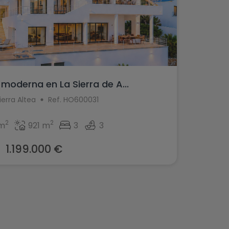
a moderna en La Sierra de A...
ierra Altea
Ref. HO600031
2
2
m
921 m
3
3
1.199.000 €