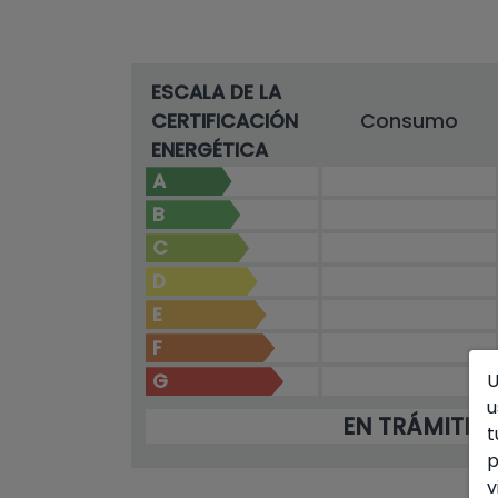
Albir, Cala del Mascarat y La Roda. Es
guijarros que por la arena y algunas c
acantilados. También está el encantado
empedradas, casas blancas llenas de fl
ESCALA DE LA
escondidos, es un lugar maravilloso pa
CERTIFICACIÓN
Consumo
descubrir esta fantástica villa.
ENERGÉTICA
A
B
C
D
E
F
U
G
u
EN TRÁMITE
t
p
v