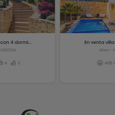
con 4 dormi...
En venta vill
HO600024
Altea - S
4
3
468 