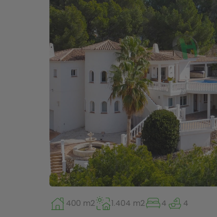
400 m2
1.404 m2
4
4