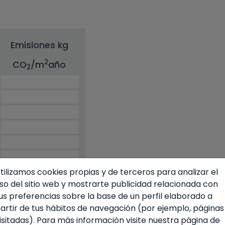
tas playas se caracterizan más por los
alas incluso se esconden entre grandes
r casco antiguo. Con calles estrechas y
ores de colores y rincones y miradores
Emisiones kg
ra pasear. No lo dude más y venga ya a
2
CO
/m
año
2
tilizamos cookies propias y de terceros para analizar el
so del sitio web y mostrarte publicidad relacionada con
us preferencias sobre la base de un perfil elaborado a
artir de tus hábitos de navegación (por ejemplo, páginas
isitadas). Para más información visite nuestra página de