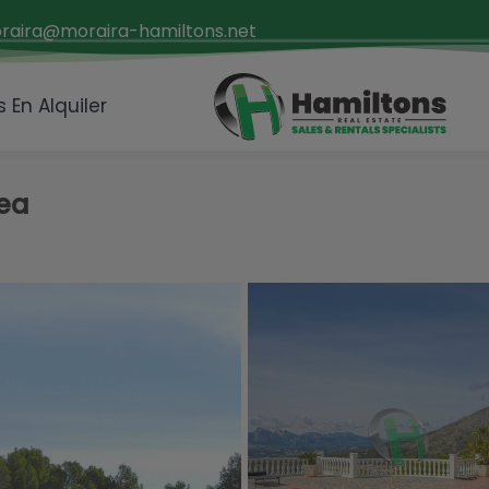
raira@moraira-hamiltons.net
 En Alquiler
tea