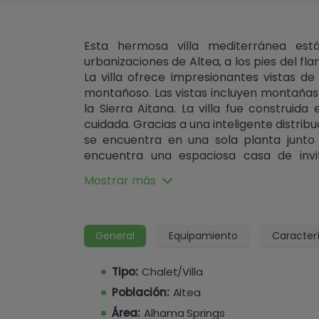
Esta hermosa villa mediterránea est
urbanizaciones de Altea, a los pies del fla
La villa ofrece impresionantes vistas de
montañoso. Las vistas incluyen montañ
la Sierra Aitana. La villa fue construi
cuidada. Gracias a una inteligente distribu
se encuentra en una sola planta junto
encuentra una espaciosa casa de inv
habitación separada que se puede conver
Mostrar más
está conectada internamente con la pla
privado. Una puerta automática da ac
entrada de inmediato se divide en dos
entrada de la casa principal o en la entr
General
Equipamiento
Caracterí
la casa principal, unas escaleras le cond
un elegante vestíbulo con una espac
Tipo:
Chalet/Villa
derecha. El pasillo desemboca en el
Población:
Altea
pequeño despacho. A través de un pasillo,
dormitorio principal con vestidor y bañ
Área:
Alhama Springs