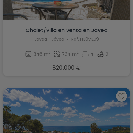
Chalet/Villa en venta en Javea
Jávea - Jávea
Ref. HIL0VILU9
2
2
346 m
734 m
4
2
820.000 €