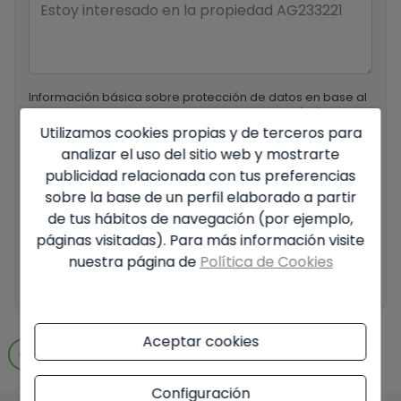
Información básica sobre protección de datos en base al
Reglamento Europeo de Protección de datos (UE)
Utilizamos cookies propias y de terceros para
2016/679 (RGPD).
+ Info
analizar el uso del sitio web y mostrarte
He leído y acepto el
Aviso Legal
y la
Política de
publicidad relacionada con tus preferencias
privacidad
sobre la base de un perfil elaborado a partir
de tus hábitos de navegación (por ejemplo,
Acepto envíos comerciales
páginas visitadas). Para más información visite
nuestra página de
Política de Cookies
Enviar solicitud
Aceptar cookies
Ir a los resultados de la búsqueda
Configuración