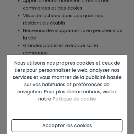
Appartements modernes proches des
commerces et des écoles
Villas détachées dans des quartiers
résidentiels établis
Nouveaux développements en périphérie de
la ville
Grandes parcelles avec vue sur la
campagne
Nous utilisons nos propres cookies et ceux de
Pour les acheteurs qui souhaitent à la fois
tiers pour personnaliser le web, analyser nos
praticité et lumière, Ondara devient souvent un
services et vous montrer de la publicité basée
élément important de la décision.
sur vos habitudes et préférences de
navigation. Pour plus d'informations, visitez
< h />
notre
Politique de cookie
Vie quotidienne près de Dénia
Accepter les cookies
L’un des aspects les plus agréables de vivre à Els