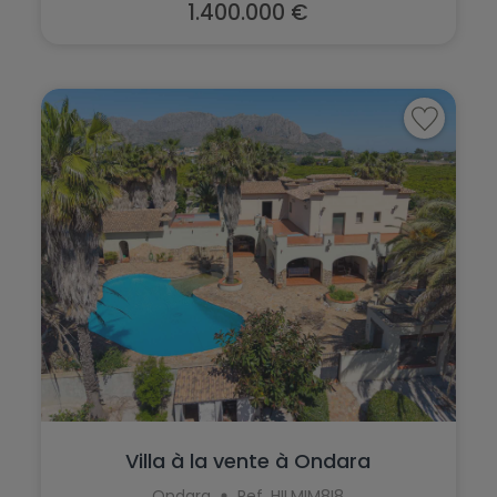
Pedreguer
1.400.000 €
Pinoso
Pego
Planes
Penáguila
Polop
Pilar de la Horadada
Ráfol de Almunia
Pinoso
Relleu
Planes
Rojales
Polop
Sagra
Ráfol de Almunia
San Fulgencio
Relleu
San Miguel de Salinas
Rojales
San Pedro del Pinatar
Sagra
Villa à la vente à Ondara
Santa Pola
Ondara
Ref. HILMIM8I8