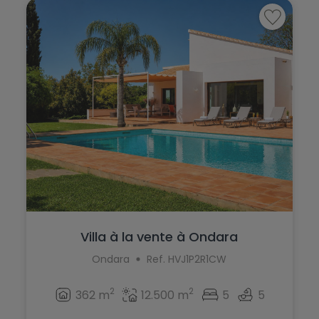
Murla
Monforte del Cid
Mutxamel
Moraira
Oliva
Muchamiel
Ondara
Murla
Orba
Mutxamel
Orihuela
Oliva
Orihuela Costa
Ondara
Parcent
Orba
Pedreguer
Villa à la vente à Ondara
Orihuela
Ondara
Ref. HVJ1P2R1CW
Pego
Orihuela Costa
Penáguila
2
2
362 m
12.500 m
5
5
Parcent
Pilar de la Horadada