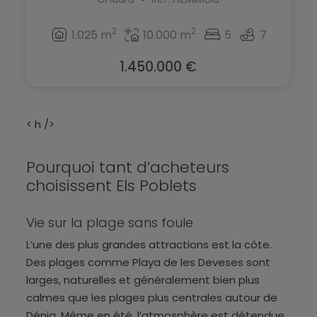
San Fulgencio
Sax
San Miguel de Salinas
2
2
1.025 m
10.000 m
5
7
Teulada
San Pedro del Pinatar
1.450.000 €
Torre de la Horadada
Santa Pola
Torrevieja
Sax
< h />
Villajoyosa
Teulada
Pourquoi tant d’acheteurs
Torre de la Horadada
choisissent Els Poblets
Torrevieja
Vie sur la plage sans foule
Villajoyosa
L’une des plus grandes attractions est la côte.
Des plages comme Playa de les Deveses sont
larges, naturelles et généralement bien plus
calmes que les plages plus centrales autour de
Dénia. Même en été, l’atmosphère est détendue.