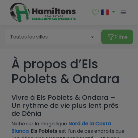
Vente
Location
Filtre
Toutes les villes
À propos d’Els
Type de propriété
Albatera
Poblets & Ondara
Albir
Toutes les villes
Alcalalí
Appartement
Prix
Vivre à Els Poblets & Ondara –
Alfaz del Pi
Bungalow
Albatera
Un rythme de vie plus lent près
Chambres
de Dénia
Algorfa
Duplex
Albir
Plus de filtres
À partir de
Niché sur la magnifique
Nord de la Costa
Almoradí
Finca
Alcalalí
Blanca
,
Els Poblets
est l’un de ces endroits que
Toutes
Altea