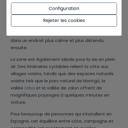
Poblets ou Ondara est d’avoir un accès facile à
Dénia
sans avoir à vivre en plein milieu.
Configuration
Vous pouvez profiter de la marina, des
Rejeter les cookies
restaurants, de la culture et de la vie nocturne
quand vous le souhaitez, puis rentrer chez vous
dans un endroit plus calme et plus détendu
ensuite.
La zone est également idéale pour la vie en plein
air. Des itinéraires cyclables relient la côte aux
villages voisins, tandis que des espaces naturels
voisins tels que le parc naturel de Montgó, la
vallée
Orba
et la vallée de Jalon offrent de
magnifiques paysages à quelques minutes en
voiture.
Pour beaucoup de personnes qui s’installent en
Espagne, cet équilibre entre côte, campagne et