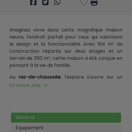
Imaginez vivre dans cette magnifique maison
neuve, l'endroit parfait pour ceux qui valorisent
le design et la fonctionnalité. Avec 164 m² de
construction répartis sur deux étages et un
terrain de 350 m², cette maison a été conçue en
pensant à la vie de famille.
Au
rez-de-chaussée
, l'espace s'ouvre sur un
salon-salle à manger et une cuisine moderne
En savoir plus
ouverte avec un îlot. C'est une zone idéale pour
cuisiner, socialiser et divertir vos invités. À ce
même niveau, vous trouverez une chambre
principale avec son propre placard intégré, une
Général
salle de bain complète et des toilettes pour les
invités. De plus, une terrasse spacieuse vous
Équipement