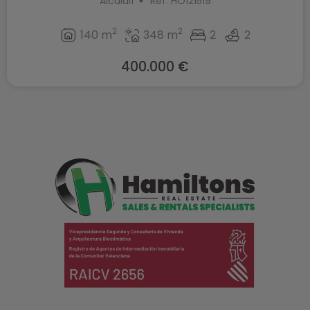
Alcalalí
Ref. HO121519
2
2
140 m
348 m
2
2
400.000 €