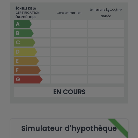
ÉCHELLE DE LA
2
Émissions kg
CO
/m
2
CERTIFICATION
Consommation
année
ÉNERGÉTIQUE
A
B
C
D
E
F
G
EN COURS
Simulateur d'hypothèque