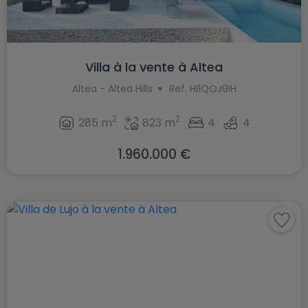
Villa à la vente à Altea
Altea - Altea Hills
Ref. HI1QOJ9IH
2
2
285 m
823 m
4
4
1.960.000 €