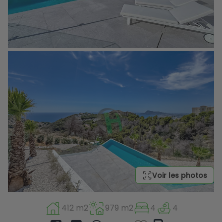
Voir les photos
412 m2
979 m2
4
4