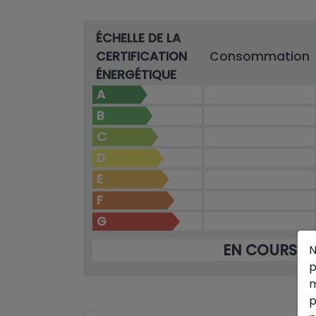
ÉCHELLE DE LA
CERTIFICATION
Consommation
ÉNERGÉTIQUE
A
B
C
D
E
F
G
EN COURS
N
p
m
p