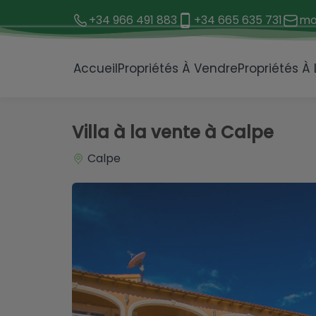
+34 966 491 883
+34 665 635 731
mo
1 / 38
Accueil
Propriétés À Vendre
Propriétés À
Villa à la vente à Calpe
Calpe