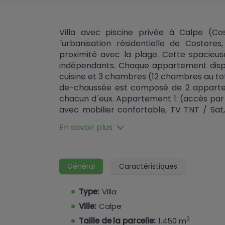
Villa avec piscine privée à Calpe (Cos
´urbanisation résidentielle de Costere
proximité avec la plage. Cette spacie
indépendants. Chaque appartement dispo
cuisine et 3 chambres (12 chambres au to
de-chaussée est composé de 2 appart
chacun d´eux. Appartement 1: (accès par 
avec mobilier confortable, TV TNT / Sat,
couverte. Cuisine indépendante entièrem
En savoir plus
l´une avec un lit double et les deux autre
avec baignoire, lavabo et toilette. 1 toile
salle de séjour avec mobilier confortable,
terrasse couverte. Cuisine indépendan
Général
Caractéristiques
avec air conditionné, toutes les trois avec
baignoire, lavabo et toilettes. Et une toi
Type:
Villa
3: (accès par un escalier depuis le p
Ville:
Calpe
confortable, TV TNT / Sat, climatisation et
2
indépendante entièrement équipée. Trois
Taille de la parcelle:
1.450 m