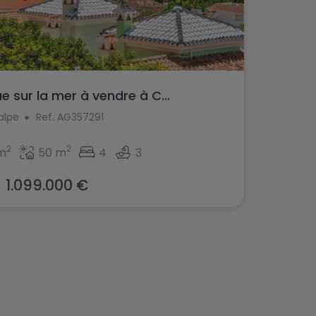
ue sur la mer à vendre à C...
alpe
Ref. AG357291
2
2
m
50 m
4
3
1.099.000 €