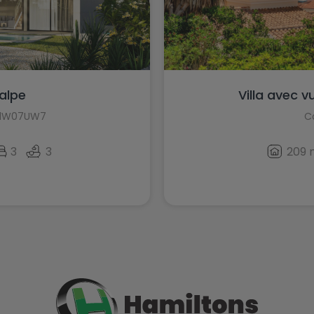
Calpe
Villa avec v
HI1W07UW7
C
3
3
209 