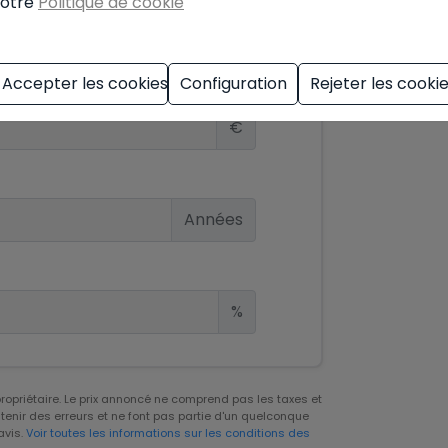
otre
Politique de cookie
d'hypothèque
Accepter les cookies
Configuration
Rejeter les cooki
€
Années
%
 propriétaire. Le prix annoncé ne comprend pas les taxes et
tenir des erreurs et ne font pas partie d'un quelconque
avis.
Voir toutes les informations sur les conditions des