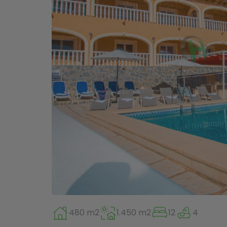
480 m2
1.450 m2
12
4