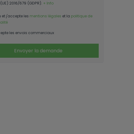
(UE) 2016/679 (GDPR).
+ Info
u et j'accepte les
mentions légales
et la
politique de
alité
epte les envois commerciaux
Envoyer la demande