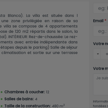
ta Blanca). La villa est située dans l
Email
*
s, une zone privilégiée en raison de sa
use villa se compose de 4 appartements
se de 120 m2 répartis dans le salon, la
tal). INTÉRIEUR: Rez-de-chaussée: Le rez-
ements avec entrée indépendante dans
Votre 
étapes depuis le parking) Salle de séjour
 climatisation et sortie sur une terrasse
ent équipée. Trois chambres climatisées,
s avec deux lits simples. 1 salle de bain
tte avec lavabo et toilette. Appartement 2:
Votre 
 TV TNT / Sat, climatisation et sortie sur
te entièrement équipée. Trois chambres
 deux lits simples. Une salle de bain avec
lette avec lavabo et toilette. Appartement
Chambres à coucher:
12
arking) Salle de séjour avec mobilier
Salles de bains:
4
 sortie sur une terrasse couverte. Cuisine
Informati
2
 chambres climatisées, l´une avec un lit
Taille de la construction:
480 m
fondées s