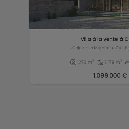
Villa à la vente à 
Calpe - La Merced
Ref. 
2
2
273 m
1.179 m
1.099.000 €