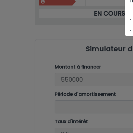
n
G
EN COURS
Simulateur 
Montant à financer
Période d'amortissement
Taux d'intérêt