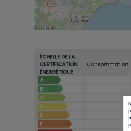
ÉCHELLE DE LA
CERTIFICATION
Consommation
ÉNERGÉTIQUE
A
B
C
N
D
p
E
m
F
p