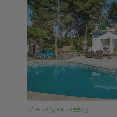
83 m2
836 m2
2
1