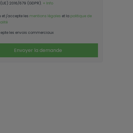
(UE) 2016/679 (GDPR).
+ Info
u et j'accepte les
mentions légales
et la
politique de
alité
epte les envois commerciaux
Envoyer la demande