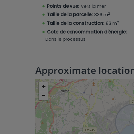
Points de vue:
Vers la mer
2
Taille de la parcelle:
836 m
2
Taille de la construction:
83 m
Cote de consommation d'énergie:
Dans le processus
Approximate locatio
+
−