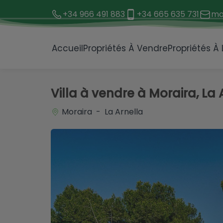
+34 966 491 883
+34 665 635 731
mo
1 / 36
Accueil
Propriétés À Vendre
Propriétés À
Villa à vendre à Moraira, La 
Moraira - La Arnella