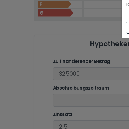
F
R
G
Hypotheke
Zu finanzierender Betrag
Abschreibungszeitraum
Zinssatz