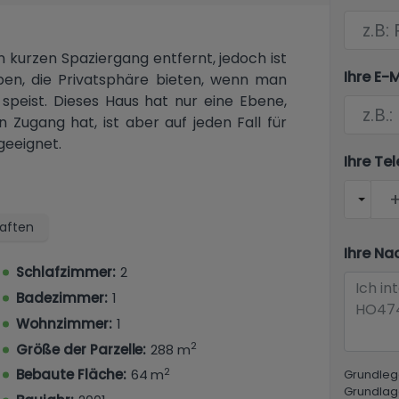
n kurzen Spaziergang entfernt, jedoch ist
Ihre E-
ben, die Privatsphäre bieten, wenn man
speist. Dieses Haus hat nur eine Ebene,
n Zugang hat, ist aber auf jeden Fall für
geeignet.
Ihre T
aften
Ihre Na
Schlafzimmer:
2
Badezimmer:
1
Wohnzimmer:
1
2
Größe der Parzelle:
288 m
2
Bebaute Fläche:
64 m
Grundleg
Grundlag