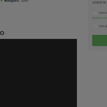
Baujahr:
2001
2016/679
Ich 
Datensch
Ich a
eo