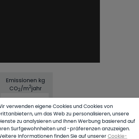
Emissionen kg
2
CO
/m
jahr
2
ir verwenden eigene Cookies und Cookies von
rittanbietern, um das Web zu personalisieren, unsere
ienste zu analysieren und Ihnen Werbung basierend auf
hren Surfgewohnheiten und -präferenzen anzuzeigen.
35.00
eitere Informationen finden Sie auf unserer
Cookie-