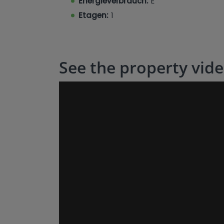
Energieverbrauch:
E
Etagen:
1
See the property vid