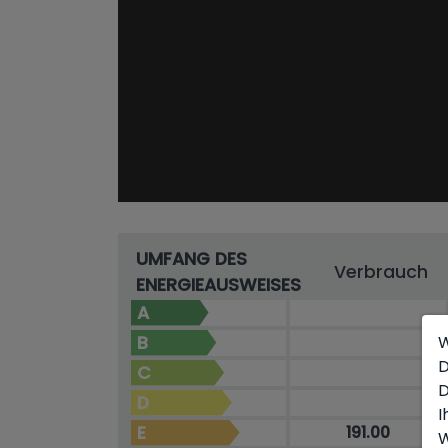
UMFANG DES
Verbrauch
ENERGIEAUSWEISES
A
B
W
D
C
D
D
I
E
191.00
W