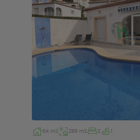
64 m2
288 m2
2
1