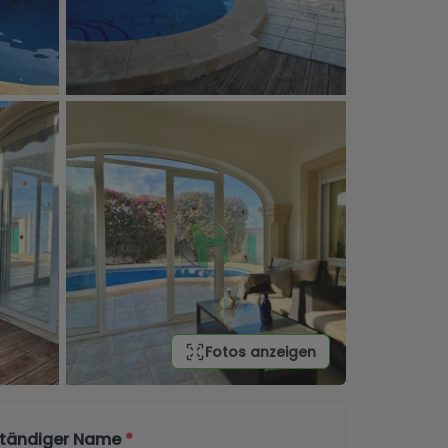
Fotos anzeigen
lständiger Name
*