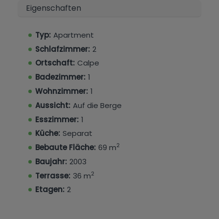
Eigenschaften
EinHighlight der Immobilie ist die Terrasse mit
einem eingebauten Grill, ideal für das Essen im
Typ:
Apartment
Freien. Die Bewohner profitieren zudem von
Schlafzimmer:
2
Zugang zu einem großen Gemeinschaftspool,
landschaftlich gestalteten Gärten und einem
Ortschaft:
Calpe
privaten Parkplatz innerhalb der Anlage.
Badezimmer:
1
Wohnzimmer:
1
Verpassen Sie nicht diese ausgezeichnete
Aussicht:
Auf die Berge
Gelegenheit!
Esszimmer:
1
Küche:
Separat
2
Bebaute Fläche:
69 m
Baujahr:
2003
2
Terrasse:
36 m
Etagen:
2