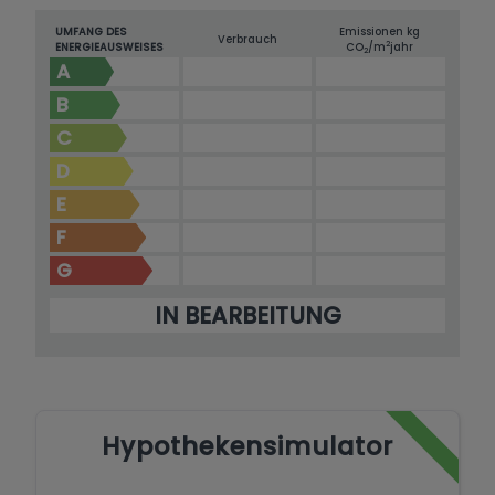
UMFANG DES
Emissionen kg
Verbrauch
2
ENERGIEAUSWEISES
CO
/m
jahr
2
A
B
C
D
E
F
G
IN BEARBEITUNG
Hypothekensimulator