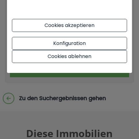
Grundlegende Informationen zum Datenschutz auf der
Grundlage der Europäischen Datenschutzverordnung (EU)
2016/679 (GDPR).
+ Info
Cookies akzeptieren
Ich habe den
Impressum
und die
Datenschutzbestimmungen gelesen
und akzeptiere sie.
Konfiguration
Ich akzeptiere kommerzielle Einsendungen
Cookies ablehnen
Anfrage senden
Zu den Suchergebnissen gehen
Diese Immobilien