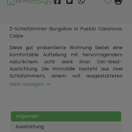
69 m2
2
1
2-Schlafzimmer-Bungalow in Pueblo Casanova,
Calpe
Diese gut präsentierte Wohnung bietet eine
komfortable Aufteilung mit hervorragendem
natürlichem Licht dank ihrer Ost-West-
Ausrichtung. Die Immobilie besteht aus zwei
Schlafzimmern, einem voll ausgestatteten
Badezimmer und einer unabhängigen, voll
Mehr anzeigen
ausgestatteten Küche.
Der helle und geräumige Wohn-Essbereich
öffnet sich zu einer sonnigen Terrasse. Zu den
weiteren Merkmalen gehören Klimaanlage,
Allgemein
Splitheizung und ein praktischer Abstellraum für
Ausstattung
zusätzlichen Komfort.