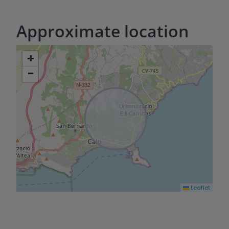
Approximate location
+
−
Leaflet