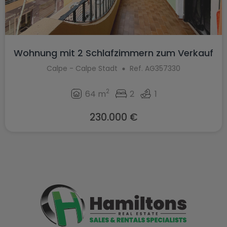
Wohnung mit 2 Schlafzimmern zum Verkauf
...
Calpe - Calpe Stadt
Ref. AG357330
2
64 m
2
1
230.000 €