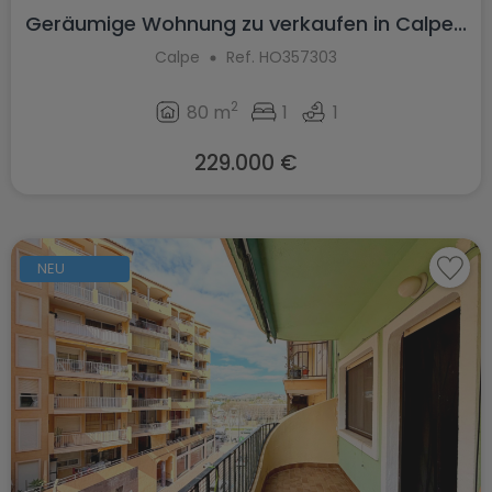
Geräumige Wohnung zu verkaufen in Calpe...
Calpe
Ref. HO357303
2
80 m
1
1
229.000 €
NEU