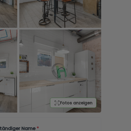
Fotos anzeigen
lständiger Name
*