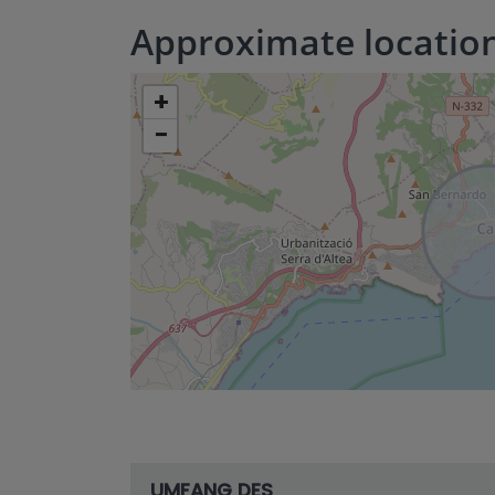
Approximate locatio
+
−
UMFANG DES