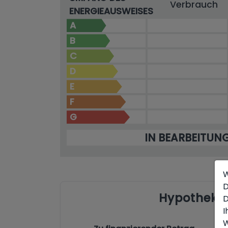
Verbrauch
ENERGIEAUSWEISES
A
B
C
D
E
F
G
IN BEARBEITUN
W
D
Hypotheke
D
I
W