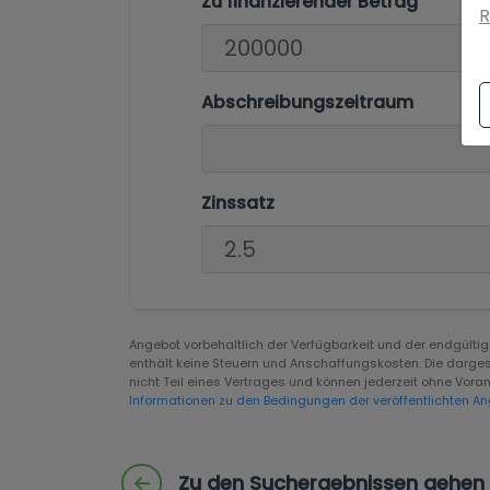
Zu finanzierender Betrag
R
Abschreibungszeitraum
Zinssatz
Angebot vorbehaltlich der Verfügbarkeit und der endgült
enthält keine Steuern und Anschaffungskosten. Die darges
nicht Teil eines Vertrages und können jederzeit ohne Vo
Informationen zu den Bedingungen der veröffentlichten An
Zu den Suchergebnissen gehen