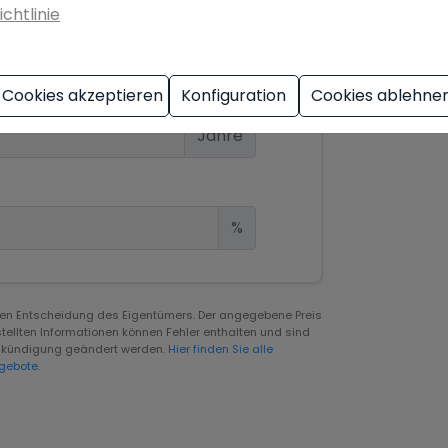
ichtlinie
€
Cookies akzeptieren
Konfiguration
Cookies ablehne
Jahre
%
igen Entscheidung des Eigentümers. Der angegebene Preis
tellten Informationen können Fehler enthalten und sind
rankündigung geändert werden.
Hier finden Sie alle
gebote.