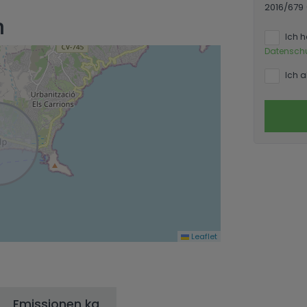
2016/679
n
Ich 
Datensch
Ich a
Leaflet
Emissionen kg