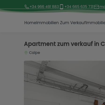
+34 966 491 883
+34 665 635 731
mo
1 / 15
Home
Immobilien Zum Verkauf
Immobilie
Apartment zum verkauf in 
Calpe