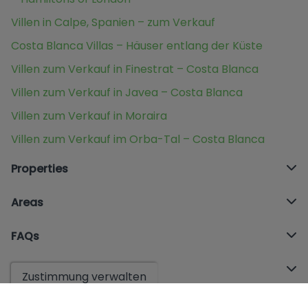
Villen in Calpe, Spanien – zum Verkauf
Costa Blanca Villas – Häuser entlang der Küste
Villen zum Verkauf in Finestrat – Costa Blanca
Villen zum Verkauf in Javea – Costa Blanca
Villen zum Verkauf in Moraira
Villen zum Verkauf im Orba-Tal – Costa Blanca
Properties
Areas
FAQs
Offices
Zustimmung verwalten