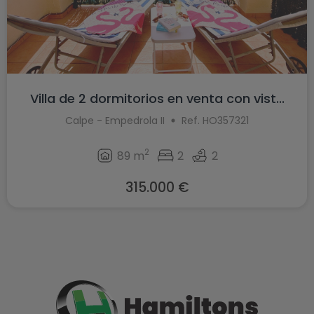
Villa de 2 dormitorios en venta con vist...
Calpe - Empedrola II
Ref. HO357321
2
89 m
2
2
315.000 €