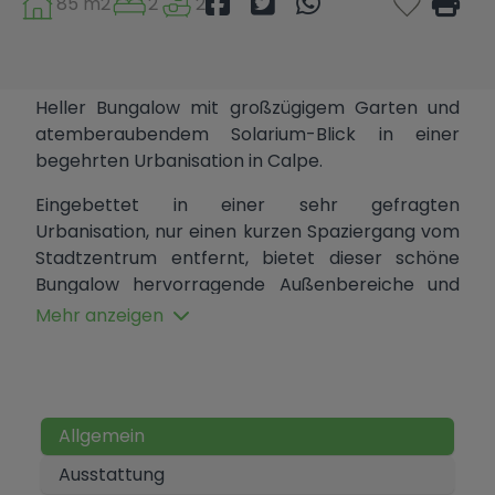
85 m2
2
2
Heller Bungalow mit großzügigem Garten und
atemberaubendem Solarium-Blick in einer
begehrten Urbanisation in Calpe.
Eingebettet in einer sehr gefragten
Urbanisation, nur einen kurzen Spaziergang vom
Stadtzentrum entfernt, bietet dieser schöne
Bungalow
hervorragende Außenbereiche und
einen schönen offenen Blick.
Mehr anzeigen
Das Grundstück liegt an einer privaten Ecklage
und verfügt über einen geräumigen Garten -
perfekt für Mahlzeiten im Freien, gesellige
Zusammenkünfte oder ruhige Entspannung.
Allgemein
Große Markisen
spenden Schatten über der
Ausstattung
Terrasse und den Gartenbereichen und sorgen