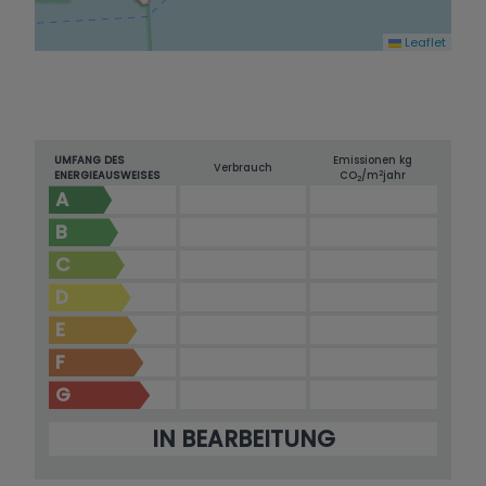
Leaflet
UMFANG DES
Emissionen kg
Verbrauch
2
ENERGIEAUSWEISES
CO
/m
jahr
2
A
B
C
D
E
F
G
IN BEARBEITUNG