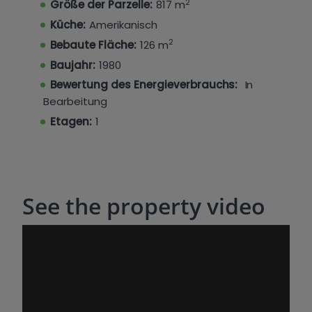
Egal, ob Sie nach einem dauerhaften Wohnsitz,
2
Größe der Parzelle:
817 m
einem Ferienhaus oder einer cleveren Investition
Küche:
Amerikanisch
suchen, diese Villa kombiniert Bequemlichkeit,
2
Bebaute Fläche:
126 m
Komfort und atemberaubende Ausblicke an
Baujahr:
1980
einem der begehrtesten Standorte in Benissa
Costa.
Bewertung des Energieverbrauchs:
In
Bearbeitung
Etagen:
1
See the property video