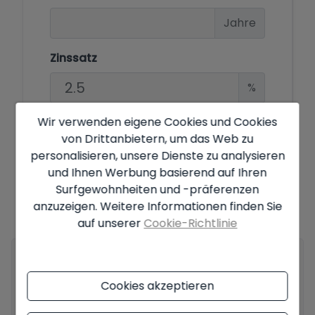
Jahre
Zinssatz
%
Wir verwenden eigene Cookies und Cookies
von Drittanbietern, um das Web zu
Angebot vorbehaltlich der Verfügbarkeit und der endgültigen
personalisieren, unsere Dienste zu analysieren
Entscheidung des Eigentümers. Der angegebene Preis enthält keine
und Ihnen Werbung basierend auf Ihren
Steuern und Anschaffungskosten. Die dargestellten Informationen
können Fehler enthalten und sind nicht Teil eines Vertrages und
Surfgewohnheiten und -präferenzen
können jederzeit ohne Vorankündigung geändert werden.
Hier
anzuzeigen. Weitere Informationen finden Sie
finden Sie alle Informationen zu den Bedingungen der
auf unserer
Cookie-Richtlinie
veröffentlichten Angebote.
Ihr vollständiger Name
*
Cookies akzeptieren