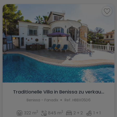
Traditionelle Villa in Benissa zu verkau...
Benissa - Fanadix
Ref. HBBX05D6
2
2
322 m
845 m
2 + 2
1 + 1