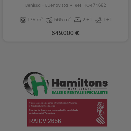
Benissa - Buenavista
Ref. HO474682
2
2
175 m
565 m
2 + 1
1 + 1
649.000 €