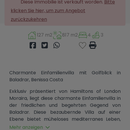
Diese Immobilie ist verkauft worden.
Bitte
klicken Sie hier, um zum Angebot
zurückzukehren
127 m2
817 m2
4
3
Charmante Einfamilienvilla mit Golfblick in
Baladrar, Benissa Costa
Exklusiv präsentiert von Hamiltons of London
Moraira, liegt diese charmante Einfamilienvilla in
der friedlichen und begehrten Gegend von
Baladrar. Diese bezaubernde Villa auf einer
Ebene bietet müheloses mediterranes Leben,
nur einen Steinwurf von der Küste entfernt.
Mehr anzeigen