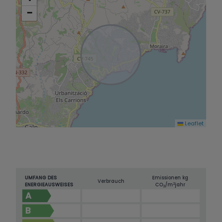
−
Leaflet
UMFANG DES
Emissionen kg
Verbrauch
2
ENERGIEAUSWEISES
CO
/m
jahr
2
A
B