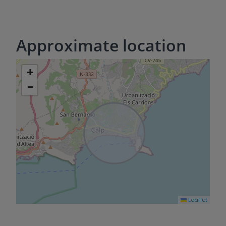
Approximate location
+
−
Leaflet