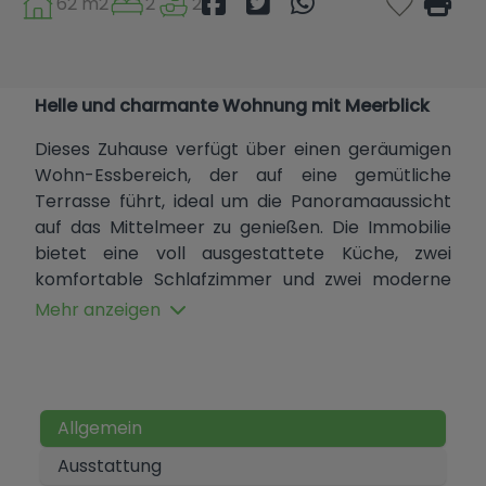
62 m2
2
2
Helle und charmante Wohnung mit Meerblick
Dieses Zuhause verfügt über einen geräumigen
Wohn-Essbereich, der auf eine gemütliche
Terrasse führt, ideal um die Panoramaaussicht
auf das Mittelmeer zu genießen. Die Immobilie
bietet eine voll ausgestattete Küche, zwei
komfortable Schlafzimmer und zwei moderne
Badezimmer.
Mehr anzeigen
Zur Attraktivität trägt auch der Zugang zu einem
Swimmingpool bei, der von einem schönen
Garten mit natürlichem Gras umgeben ist – ein
idealer Ort zum Entspannen und Erholen. Ein
Allgemein
privater Parkplatz sorgt für zusätzliche
Ausstattung
Bequemlichkeit und Sicherheit.