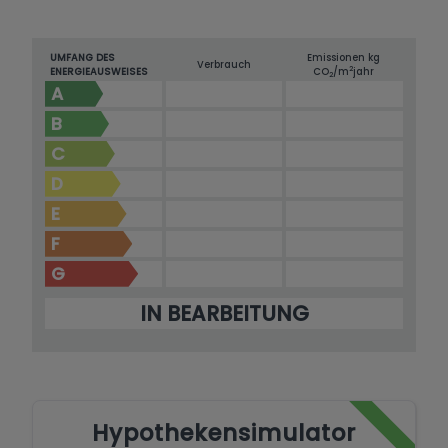
UMFANG DES
Emissionen kg
Verbrauch
2
ENERGIEAUSWEISES
CO
/m
jahr
2
A
B
C
D
E
F
G
IN BEARBEITUNG
Hypothekensimulator