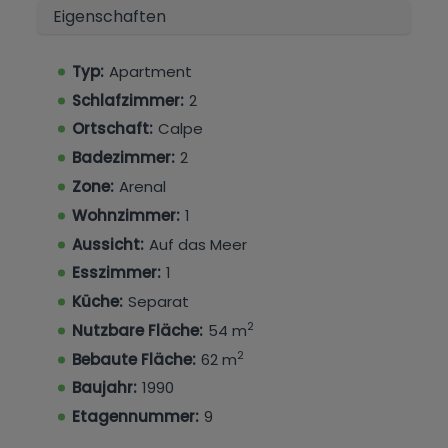
Eigenschaften
Nur wenige Schritte vom begehrten Arenal-
Strand und der lebhaften Uferpromenade
Typ:
Apartment
entfernt, ist diese Wohnung von Geschäften,
Schlafzimmer:
2
Restaurants und allen wichtigen
Dienstleistungen umgeben. Ihre unschlagbare
Ortschaft:
Calpe
Lage macht sie sowohl als permanentes
Badezimmer:
2
Zuhause als auch als Ferienresidenz perfekt.
Zone:
Arenal
Wohnzimmer:
1
Aussicht:
Auf das Meer
Esszimmer:
1
Küche:
Separat
2
Nutzbare Fläche:
54 m
2
Bebaute Fläche:
62 m
Baujahr:
1990
Etagennummer:
9