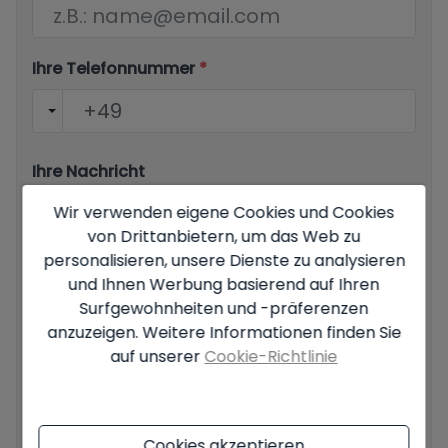
Ihre Telefonnummer
*
Ihre Nachricht
Wir verwenden eigene Cookies und Cookies
von Drittanbietern, um das Web zu
personalisieren, unsere Dienste zu analysieren
und Ihnen Werbung basierend auf Ihren
Surfgewohnheiten und -präferenzen
Grundlegende Informationen zum Datenschutz auf der
Grundlage der Europäischen Datenschutzverordnung (EU)
anzuzeigen. Weitere Informationen finden Sie
2016/679 (GDPR).
+ Info
auf unserer
Cookie-Richtlinie
Ich habe den
Impressum
und die
Datenschutzbestimmungen gelesen
und akzeptiere sie.
Cookies akzeptieren
Ich akzeptiere kommerzielle Einsendungen