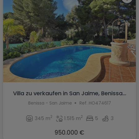
Villa zu verkaufen in San Jaime, Benissa...
Benissa - San Jaime
Ref. HO474617
2
2
345 m
1.515 m
5
3
950.000 €