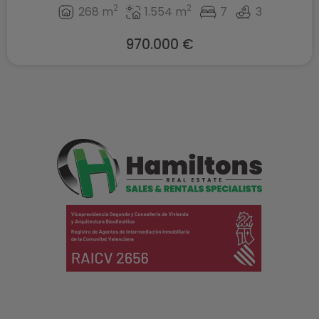
2
2
268 m
1.554 m
7
3
970.000 €