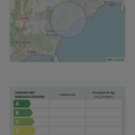
erwerben, die nur wenige Gehminuten vom
Strand und nicht weit von Moraira und Calpe
entfernt liegt!
Leaflet
UMFANG DES
Emissionen kg
Verbrauch
2
ENERGIEAUSWEISES
CO
/m
jahr
2
A
B
C
D