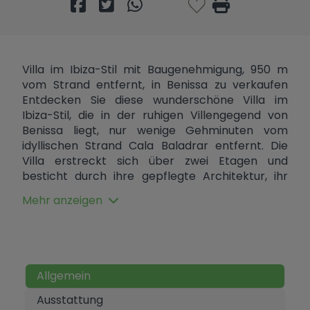
Villa im Ibiza-Stil mit Baugenehmigung, 950 m
vom Strand entfernt, in Benissa zu verkaufen
Entdecken Sie diese wunderschöne Villa im
Ibiza-Stil, die in der ruhigen Villengegend von
Benissa liegt, nur wenige Gehminuten vom
idyllischen Strand Cala Baladrar entfernt. Die
Villa erstreckt sich über zwei Etagen und
besticht durch ihre gepflegte Architektur, ihr
mediterranes Design und ihre hochwertige
Mehr anzeigen
Ausstattung. Die Villa verfügt über einen
privaten Pool, großzügige Außenbereiche und
eine Aufteilung, die auf maximalen Komfort,
natürliches Licht und optimale Raumnutzung
ausgelegt ist. Sie betreten das Obergeschoss
Allgemein
durch eine geräumige Eingangshalle. Auf dieser
Etage befinden sich drei geräumige
Ausstattung