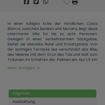
In einer ruhigen Ecke der nördlichen Costa
Blanca, zwischen Benissa und Moraira, liegt diese
charmante Villa für bis zu acht Personen.
Gelegen in einer verkehrsarmen Sackgasse,
bietet sie absolute Ruhe und Privatsphäre. Von
der sonnigen Terrasse aus verschmilzt das Blau
des Meeres mit dem Grün des Tals und lädt zum
Träumen im Schatten der Palmen ein. Nur 1,5 km
entfernt befindet sich die malerische Cala
Mehr anzeigen
Baladrar, und in der Nähe können Sie die
wunderschönen Strände und Buchten von La
Fustera, Cala Advocat und Moraira entdecken.
Der Flughafen Alicante ist eine Autostunde
entfernt, der Flughafen Valencia eine Stunde und
Allgemein
15 Minuten – ideale Voraussetzungen also für
Urlaube und längere Aufenthalte. Die Villa steht
Ausstattung