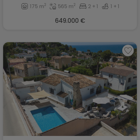
2
2
175 m
565 m
2 + 1
1 + 1
649.000 €