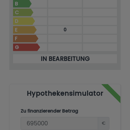
perfekter Harmonie vereint sind.
B
C
D
E
0
F
G
IN BEARBEITUNG
Hypothekensimulator
Zu finanzierender Betrag
€