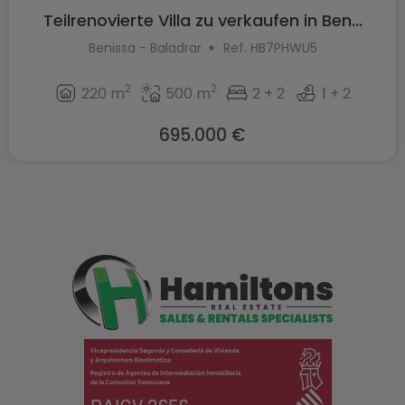
Teilrenovierte Villa zu verkaufen in Ben...
Benissa - Baladrar
Ref. HB7PHWU5
2
2
220 m
500 m
2 + 2
1 + 2
695.000 €