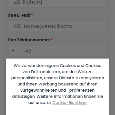
Ihre E-Mail
*
Ihre Telefonnummer
*
Wir verwenden eigene Cookies und Cookies
Ihre Nachricht
von Drittanbietern, um das Web zu
personalisieren, unsere Dienste zu analysieren
und Ihnen Werbung basierend auf Ihren
Surfgewohnheiten und -präferenzen
anzuzeigen. Weitere Informationen finden Sie
Grundlegende Informationen zum Datenschutz auf der
auf unserer
Cookie-Richtlinie
Grundlage der Europäischen Datenschutzverordnung (EU)
2016/679 (GDPR).
+ Info