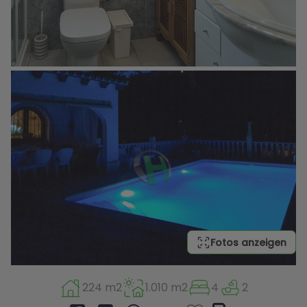
Fotos anzeigen
224 m2
1.010 m2
4
2