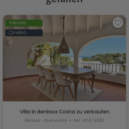
EXKLUSIV
VIDEO
Villa in Benissa Costa zu verkaufen
Benissa - Buenavista
Ref. HO474682