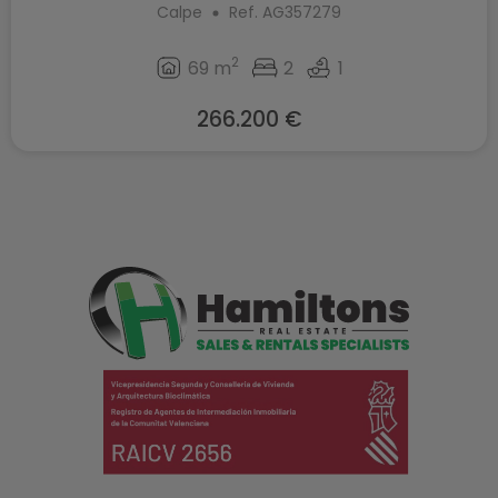
Calpe
Ref. AG357279
2
69 m
2
1
266.200 €