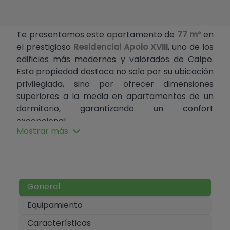
Te presentamos este apartamento de
77 m²
en
el prestigioso
Residencial Apolo XVIII
, uno de los
edificios más modernos y valorados de Calpe.
Esta propiedad destaca no solo por su ubicación
privilegiada, sino por ofrecer dimensiones
superiores a la media en apartamentos de un
dormitorio, garantizando un confort
excepcional.
Mostrar más
Gracias a sus 77 m², el apartamento ofrece
estancias holgadas y una sensación de libertad
inmediata:
Dormitorio:
1 habitación doble, muy
General
espaciosa, con armarios empotrados y
Equipamiento
gran luminosidad.
Características
Baño:
1 baño completo, moderno y de