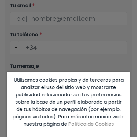
Tu email
*
Tu teléfono
*
Tu mensaje
Utilizamos cookies propias y de terceros para
analizar el uso del sitio web y mostrarte
publicidad relacionada con tus preferencias
sobre la base de un perfil elaborado a partir
Información básica sobre protección de datos en base al
de tus hábitos de navegación (por ejemplo,
Reglamento Europeo de Protección de datos (UE)
páginas visitadas). Para más información visite
2016/679 (RGPD).
+ Info
nuestra página de
Política de Cookies
He leído y acepto el
Aviso Legal
y la
Política de