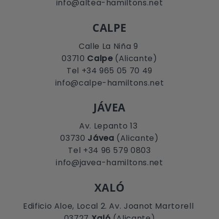
info@altea-hamiltons.net
CALPE
Calle La Niña 9
03710
Calpe
(Alicante)
Tel +34 965 05 70 49
info@calpe-hamiltons.net
JÁVEA
Av. Lepanto 13
03730
Jávea
(Alicante)
Tel +34 96 579 0803
info@javea-hamiltons.net
XALÓ
Edificio Aloe, Local 2. Av. Joanot Martorell
03727
Xaló
(Alicante)