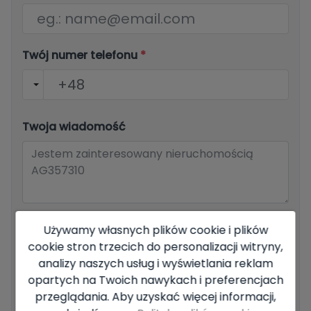
Twój numer telefonu
*
Twoja wiadomość
Podstawowe informacje na temat ochrony danych w
Używamy własnych plików cookie i plików
oparciu o europejskie rozporządzenie o ochronie danych
cookie stron trzecich do personalizacji witryny,
(UE) 2016/679 (RODO).
+ Info
analizy naszych usług i wyświetlania reklam
Przeczytałem i akceptuję
Informacja prawna
i
Polityka
opartych na Twoich nawykach i preferencjach
prywatności
przeglądania. Aby uzyskać więcej informacji,