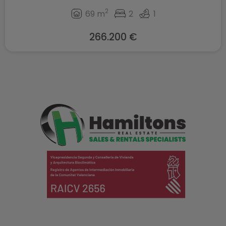
2
69 m
2
1
266.200 €