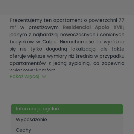
Prezentujemy ten apartament o powierzchni
77
m²
w prestiżowym
Residencial Apolo XVIII
,
jednym z najbardziej nowoczesnych i cenionych
budynków w Calpe. Nieruchomość ta wyróżnia
się nie tylko dogodną lokalizacją, ale także
oferuje większe wymiary niż średnia w przypadku
apartamentów z jedną sypialnią, co zapewnia
wyjątkowy komfort.
Pokaż więcej
Dzięki swoim 77 m², apartament oferuje
przestronne pomieszczenia i natychmiastowe
uczucie wolności:
Sypialnia:
1 podwójna sypialnia, bardzo
Informacje ogólne
przestronna, z wbudowanymi szafami i dużą
Wyposażenie
ilością światła.
Cechy
Łazienka:
1 nowoczesna łazienka w