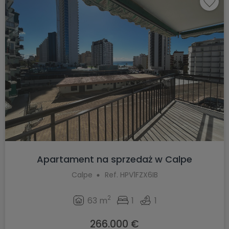
Apartament na sprzedaż w Calpe
Calpe
Ref. HPV1FZX6IB
2
63 m
1
1
266.000 €