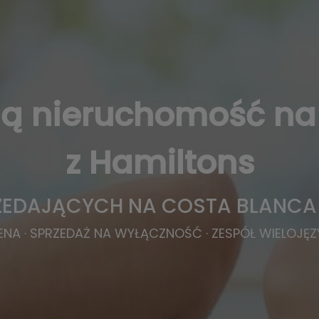
ją nieruchomość na
z Hamiltons
ZEDAJĄCYCH NA COSTA BLANCA
NA · SPRZEDAŻ NA WYŁĄCZNOŚĆ · ZESPÓŁ WIELOJĘZYC