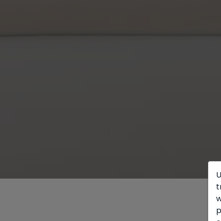
U
t
w
p