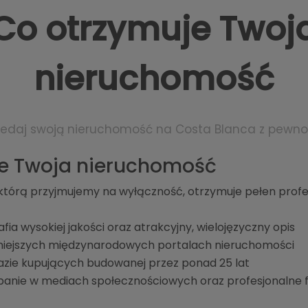
Co otrzymuje Twoj
nieruchomość
zedaj swoją nieruchomość na Costa Blanca z pewno
e Twoja nieruchomość
którą przyjmujemy na wyłączność, otrzymuje pełen profe
afia wysokiej jakości oraz atrakcyjny, wielojęzyczny opis
ażniejszych międzynarodowych portalach nieruchomości
azie kupujących budowanej przez ponad 25 lat
anie w mediach społecznościowych oraz profesjonalne f