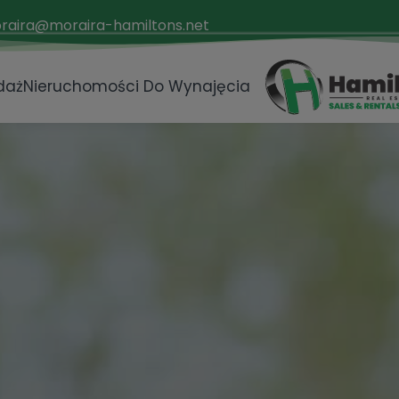
raira@moraira-hamiltons.net
daż
Nieruchomości Do Wynajęcia