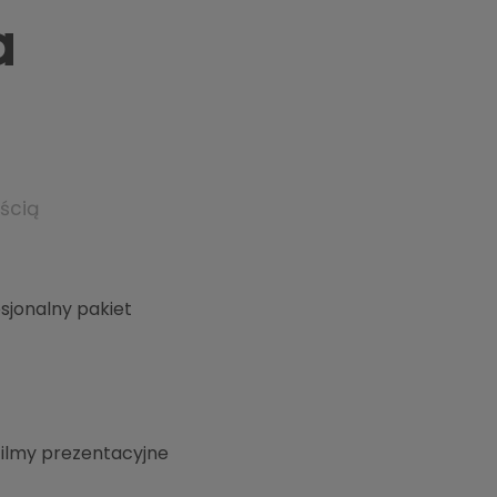
Przyjmuję przesyłki handlowe
a
Wyślij formularz
ścią
sjonalny pakiet
ilmy prezentacyjne