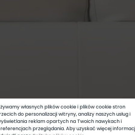
żywamy własnych plików cookie i plików cookie stron
rzecich do personalizacji witryny, analizy naszych usług i
yświetlania reklam opartych na Twoich nawykach i
Ile warta jest Twoj
referencjach przeglądania. Aby uzyskać więcej informacji