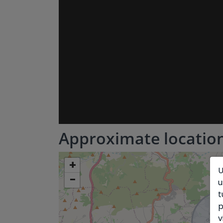
Approximate locatio
+
U
−
u
t
p
v