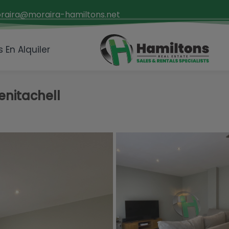
raira@moraira-hamiltons.net
 En Alquiler
nitachell