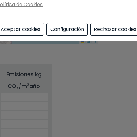
olítica de Cookies
Aceptar cookies
Configuración
Rechazar cookies
Leaflet
Emisiones kg
2
CO
/m
año
2