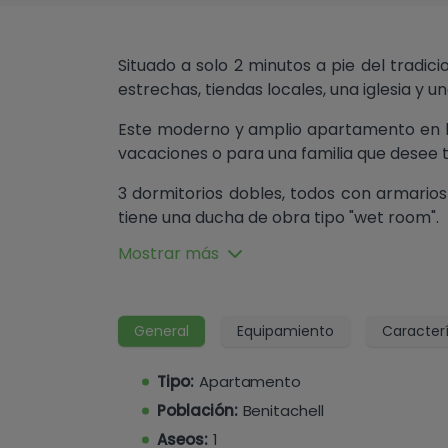
Situado a solo 2 minutos a pie del tradici
estrechas, tiendas locales, una iglesia y u
Este moderno y amplio apartamento en l
vacaciones o para una familia que desee 
3 dormitorios dobles, todos con armario
tiene una ducha de obra tipo "wet room".
Mostrar más
Una cocina independiente con hor
nevera/congelador independiente, lavadora
La amplia zona de salón/comedor cuenta
General
Equipamiento
Caracterí
un encantador balcón.
Tipo:
Apartamento
Entre las características adicionale
comunitaria en la azotea y un gran traste
Población:
Benitachell
Aseos:
1