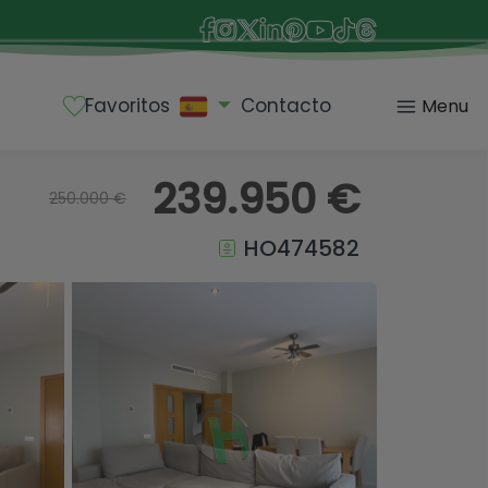
Favoritos
Contacto
Menu
239.950 €
250.000 €
HO474582