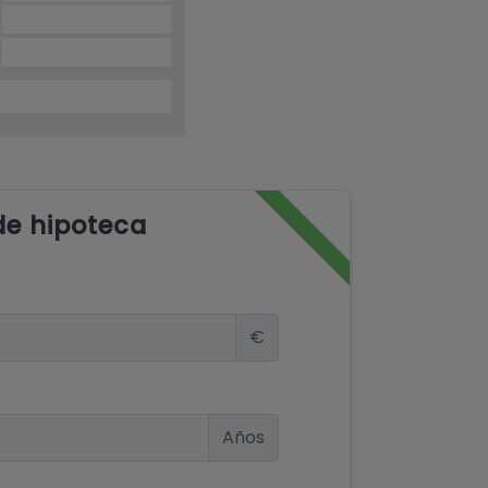
de hipoteca
€
Años