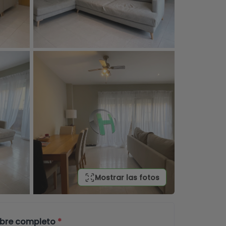
Mostrar las fotos
bre completo
*