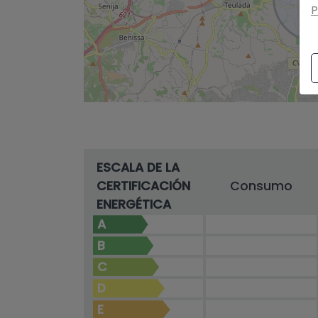
P
ESCALA DE LA
CERTIFICACIÓN
Consumo
ENERGÉTICA
A
B
C
D
E