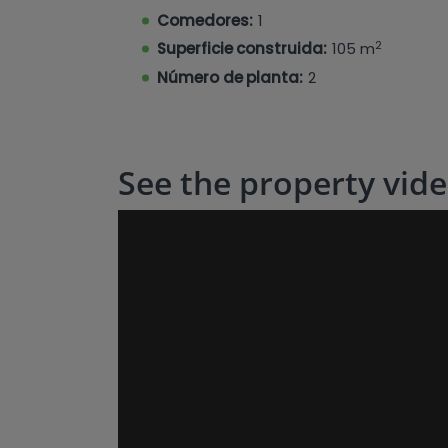
A solo un corto trayecto en coche de l
Comedores:
1
Moraira y Javea, con chiringuitos en la
2
de compras.
Superficie construida:
105 m
Número de planta:
2
El aeropuerto de Alicante está a solo una
See the property vid