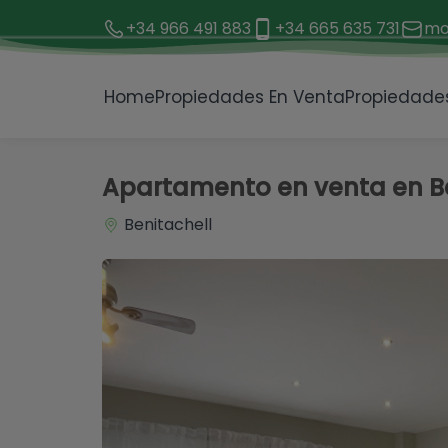
+34 966 491 883
+34 665 635 731
mo
1 / 28
Home
Propiedades En Venta
Propiedades
Apartamento en venta en Be
Benitachell