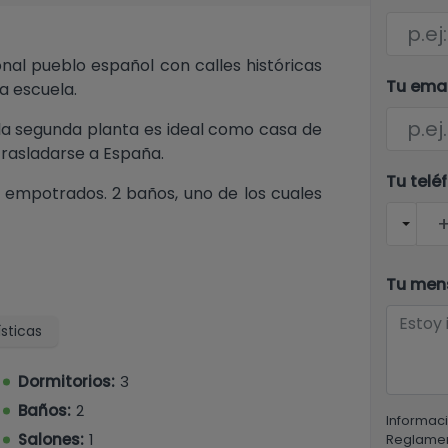
onal pueblo español con calles históricas
Tu ema
na escuela.
a segunda planta es ideal como casa de
trasladarse a España.
Tu telé
s empotrados. 2 baños, uno de los cuales
no/placa de cocción integrados y
 y lavavajillas.
Tu men
 con grandes puertas de patio que dan a
sticas
Dormitorios:
3
s se incluye el acceso a una terraza
ro.
Baños:
2
Informaci
Salones:
1
Reglamen