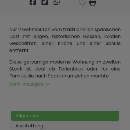
Nur 2 Gehminuten vom traditionellen spanischen
Dorf mit engen, historischen Gassen, lokalen
Geschäften, einer Kirche und einer Schule
entfernt.
Diese geräumige moderne Wohnung im zweiten
Stock ist ideal als Ferienhaus oder für eine
Familie, die nach Spanien umziehen möchte.
Mehr anzeigen
3 Doppelzimmer, alle mit Einbauschränken. 2
Bäder, eines davon mit einem begehbaren
Nassbereich.
Eine separate Küche mit integriertem
Allgemein
Ofen/Herd und freistehendem
Ausstattung
Kühlschrank/Gefrierfach, Waschmaschine und