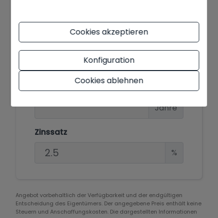
Hypothekensimulator
Cookies akzeptieren
Zu finanzierender Betrag
Konfiguration
€
Cookies ablehnen
Abschreibungszeitraum
Jahre
Zinssatz
%
Angebot vorbehaltlich der Verfügbarkeit und der endgültigen
Entscheidung des Eigentümers. Der angegebene Preis enthält keine
Steuern und Anschaffungskosten. Die dargestellten Informationen