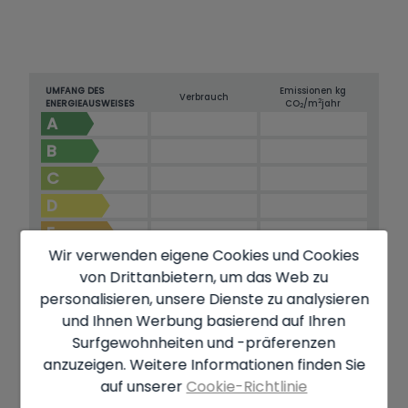
UMFANG DES
Emissionen kg
Verbrauch
2
ENERGIEAUSWEISES
CO
/m
jahr
2
A
B
C
D
E
Wir verwenden eigene Cookies und Cookies
F
von Drittanbietern, um das Web zu
G
personalisieren, unsere Dienste zu analysieren
und Ihnen Werbung basierend auf Ihren
IN BEARBEITUNG
Surfgewohnheiten und -präferenzen
anzuzeigen. Weitere Informationen finden Sie
auf unserer
Cookie-Richtlinie