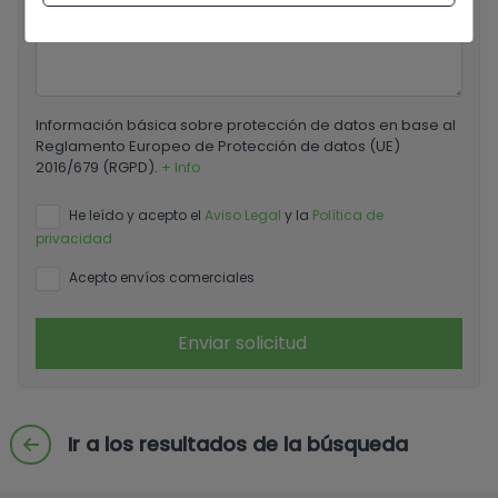
Información básica sobre protección de datos en base al
Reglamento Europeo de Protección de datos (UE)
2016/679 (RGPD).
+ Info
He leído y acepto el
Aviso Legal
y la
Política de
privacidad
Acepto envíos comerciales
Enviar solicitud
Ir a los resultados de la búsqueda