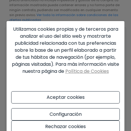
información mostrada puede contener errores y no forma parte de
ningún contrato, pudiendo ser modificada en cualquier momento
sin previo aviso.
Ver toda la información sobre condiciones de las
ofertas publicadas
Utilizamos cookies propias y de terceros para
analizar el uso del sitio web y mostrarte
Tu nombre completo
*
publicidad relacionada con tus preferencias
sobre la base de un perfil elaborado a partir
de tus hábitos de navegación (por ejemplo,
páginas visitadas). Para más información visite
Tu email
*
nuestra página de
Política de Cookies
Tu teléfono
*
Aceptar cookies
Configuración
Tu mensaje
Rechazar cookies