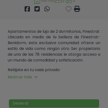
100 m2
2
2
Apartamentos de lujo de 2 dormitorios, Finestrat
Ubicada en medio de la belleza de Finestrat-
Benidorm, esta exclusiva comunidad ofrece un
estilo de vida como ningún otro. Ser propietario
de una de las 78 residencias le otorga acceso a
un mundo de comodidad y sofisticación.
Relájate en tu oasis privado:
Mostrar más
Cada casa de 2 dormitorios y 2 baños
cuenta con una amplia sala de estar,
perfecta para el entretenimiento o la
relajación.
Sumérgete en la luz natural que inunda la
General
casa gracias a las ventanas