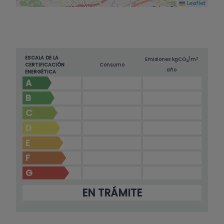
Leaflet
ESCALA DE LA
2
Emisiones kg
CO
/m
2
CERTIFICACIÓN
Consumo
año
ENERGÉTICA
A
B
C
D
E
F
G
EN TRÁMITE