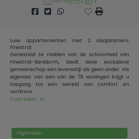
100 m2
2
2
Luxe appartementen met 2 slaapkamers,
Finestrat
Genesteld te midden van de schoonheid van
Finestrat-Benidorm, biedt deze exclusieve
gemeenschap een levensstijl als geen ander. Als
eigenaar van een van de 78 woningen krijgt u
toegang tot een wereld van comfort en
verfijning.
Toon meer
Kom tot rust in uw privé-oase:
Elk huis met 2 slaapkamers en 2
badkamers beschikt over een ruime
woonkamer, perfect voor entertainment of
Algemeen
ontspanning.