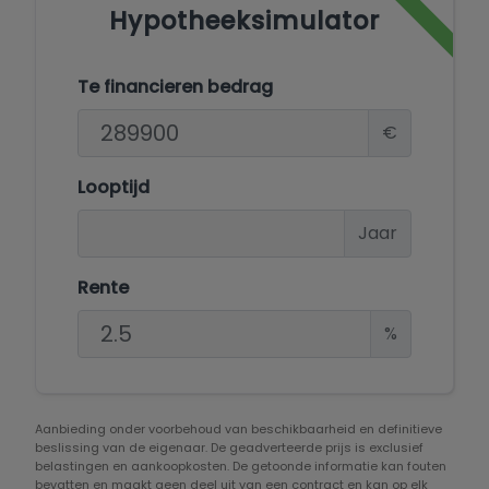
Hypotheeksimulator
Te financieren bedrag
€
Looptijd
Jaar
Rente
%
Aanbieding onder voorbehoud van beschikbaarheid en definitieve
beslissing van de eigenaar. De geadverteerde prijs is exclusief
belastingen en aankoopkosten. De getoonde informatie kan fouten
bevatten en maakt geen deel uit van een contract en kan op elk