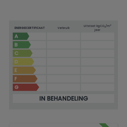
2
Uitstoot kg
CO
/m
2
ENERGIECERTIFICAAT
Verbruik
jaar
A
B
C
D
E
F
G
IN BEHANDELING