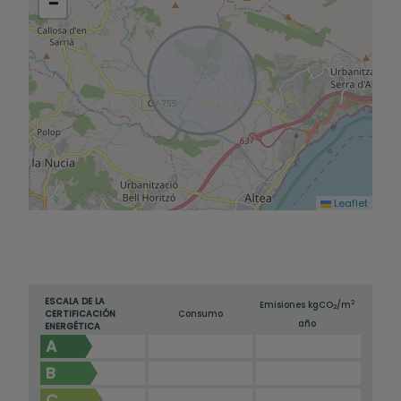
−
dispone también de aparcamiento exterior con
espacio para varios vehículos. La vivienda está
equipada con aire acondicionado en las
estancias principales y calefacción por suelo
radiante mediante paneles solares, lo que
garantiza confort y eficiencia energética. Los
armarios empotrados en los dormitorios
optimizan el almacenamiento y la orientación
sureste asegura una luminosidad constante y
una agradable calidez natural durante todo el
Leaflet
día. Una propiedad lista para entrar a vivir, con
encanto mediterráneo y todas las comodidades
modernas, en un enclave privilegiado.
ESCALA DE LA
2
Emisiones kg
CO
/m
2
CERTIFICACIÓN
Consumo
año
ENERGÉTICA
A
B
C