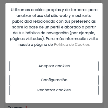
Años
Utilizamos cookies propias y de terceros para
analizar el uso del sitio web y mostrarte
Tipo de interés
publicidad relacionada con tus preferencias
sobre la base de un perfil elaborado a partir
%
de tus hábitos de navegación (por ejemplo,
páginas visitadas). Para más información visite
nuestra página de
Política de Cookies
Oferta sujeta a disponibilidad y a última decisión del propietario. El
precio anunciado no incluye impuestos y gastos de la compra. La
información mostrada puede contener errores y no forma parte de
ningún contrato, pudiendo ser modificada en cualquier momento
Aceptar cookies
sin previo aviso.
Ver toda la información sobre condiciones de las
ofertas publicadas
Configuración
Tu nombre completo
*
Rechazar cookies
Tu email
*