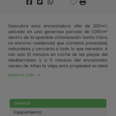
Descubra esta encantadora villa de 200 m²,
ubicada en una generosa parcela de 1.000 m²
dentro de la apacible Urbanización Santa Clara,
un entorno residencial que combina privacidad,
naturaleza y cercanía a todo lo que necesita. A
tan solo 10 minutos en coche de las playas del
Mediterráneo y a 5 minutos del encantador
núcleo de Altea la Vieja, esta propiedad es ideal
tanto como residencia habitual como para
Mostrar más
escapadas de descanso. Distribuida en dos
cómodas plantas, la villa ofrece espacios
amplios, luminosos y funcionales. En la planta
baja, un dormitorio de generosas dimensiones y
un baño completo se complementan con una
General
cocina independiente que conecta
directamente con un patio exterior donde se
Equipamiento