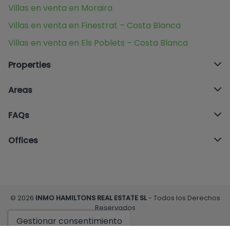
Villas en venta en Moraira
Villas en venta en Finestrat – Costa Blanca
Villas en venta en Els Poblets – Costa Blanca
Properties
Areas
FAQs
Offices
© 2026
INMO HAMILTONS REAL ESTATE SL
- Todos los Derechos
Reservados
Gestionar consentimiento