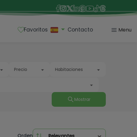
Favoritos
Contacto
Menu
Precio
Habitaciones
Todas
Mostrar
Desde
Hasta
1 habitación
Desde 2 habitaciones
Mostrar
Propiedades
Todos
Todos
Desde 3 habitaciones
Orden
Relevantes