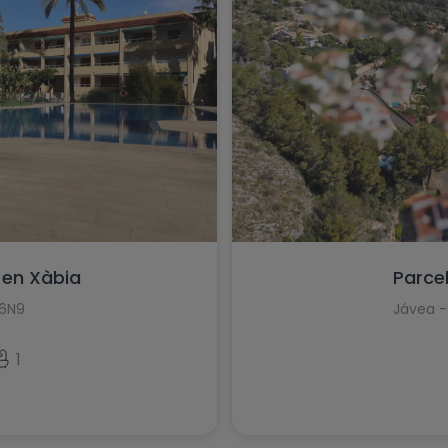
Tormos
Torrevieja
Villajoyosa
 en Xàbia
Parce
D6N9
Jávea -
1