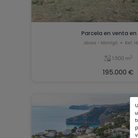
Parcela en venta en
Jávea - Montgó
Ref. H
2
1.500 m
195.000 €
U
u
t
p
v