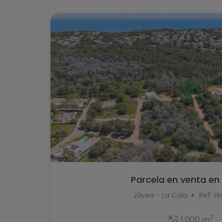
Parcela en venta en
Jávea - La Cala
Ref. H
2
1.000 m