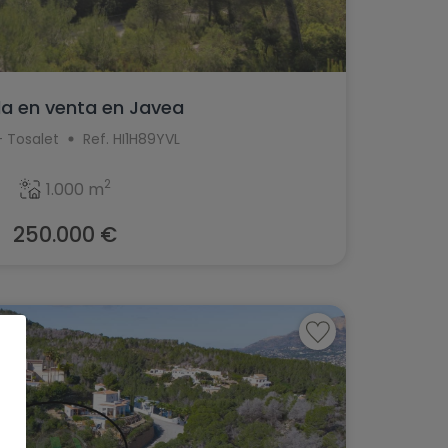
la en venta en Javea
- Tosalet
Ref. HI1H89YVL
2
1.000 m
250.000 €