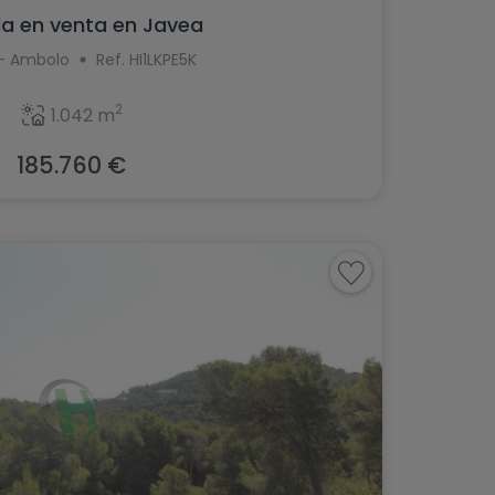
la en venta en Javea
- Ambolo
Ref. HI1LKPE5K
2
1.042 m
185.760 €