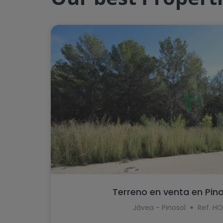
Garaje
Calefacción
Piscina
Trastero
Jardín
Estado de la propiedad
Todas las propiedades
Solo reventas
Terreno en venta en Pino
Jávea - Pinosol
Ref. H