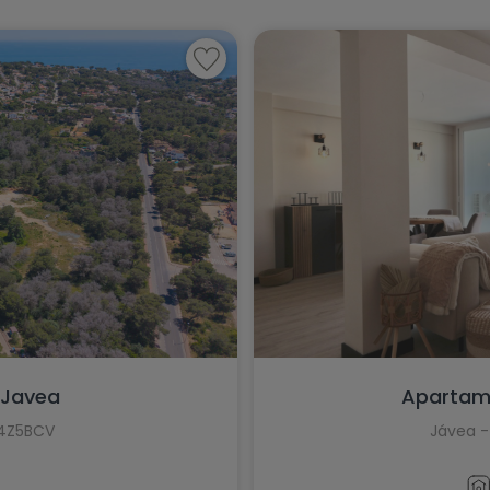
 Javea
Apartame
I4Z5BCV
Jávea -