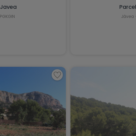
Jávea
 Javea
Parce
La Font d'en Carròs
IPGKGIN
Jávea 
La Marina
La Nucía
La Xara
Llíber
Lorca
Los Montesinos
Monforte del Cid
Moraira
Muchamiel