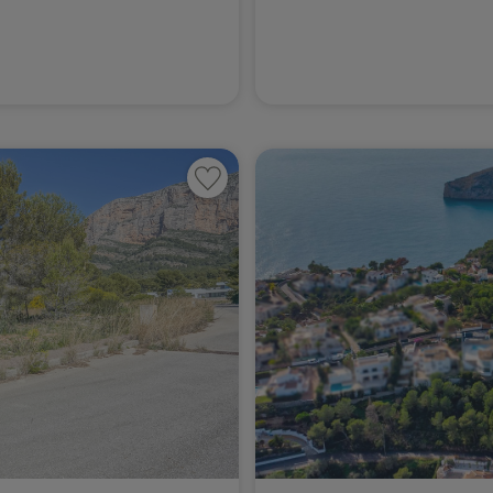
Daya Nueva
Denia
El Campello
El Verger
Els Poblets
Finestrat
Gandía
Gata de Gorgos
Gran Alacant
Hondón de las Nieves
Jalón