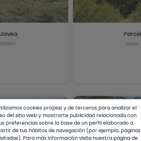
Murla
Mutxamel
Oliva
 Javea
Parce
Ondara
I1EI816O
Jávea 
Orba
Orihuela
Orihuela Costa
Parcent
Pedreguer
tilizamos cookies propias y de terceros para analizar el
Pego
so del sitio web y mostrarte publicidad relacionada con
us preferencias sobre la base de un perfil elaborado a
Penáguila
artir de tus hábitos de navegación (por ejemplo, páginas
isitadas). Para más información visite nuestra página de
Pilar de la Horadada