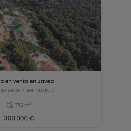
la en venta en Javea
 Sol Déste
Ref. HIL1X1A1L2
2
752 m
300.000 €