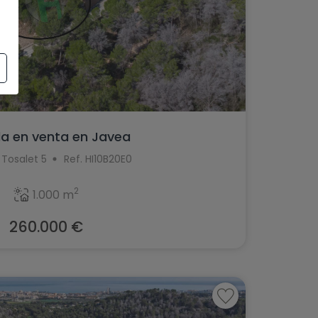
la en venta en Javea
 Tosalet 5
Ref. HI10B20E0
2
1.000 m
260.000 €