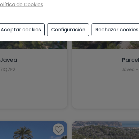
olítica de Cookies
Planes
Polop
Aceptar cookies
Configuración
Rechazar cookies
Ráfol de Almunia
Relleu
 Javea
Parce
Rojales
I7IQ7P2
Jávea -
Sagra
San Miguel de Salinas
San Pedro del Pinatar
Santa Pola
Sax
Teulada