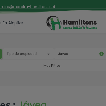
raira@moraira-hamiltons.net
 En Alquiler
Tipo de propiedad
Jávea
1
Mas Filtros
Apartamento
Albir
Bungalow
Alcalalí
Casa adosada
Alfaz del Pi
Otros
es :
Jávea
Casa de pueblo
Algorfa