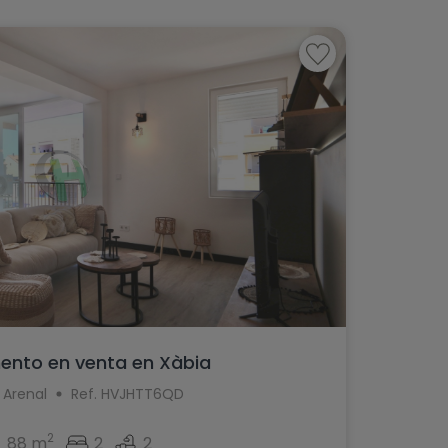
nto en venta en Xàbia
 Arenal
Ref. HVJHTT6QD
2
88 m
2
2