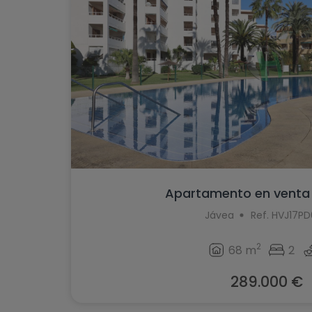
Apartamento en venta
Jávea
Ref. HVJ17P
2
68 m
2
289.000 €