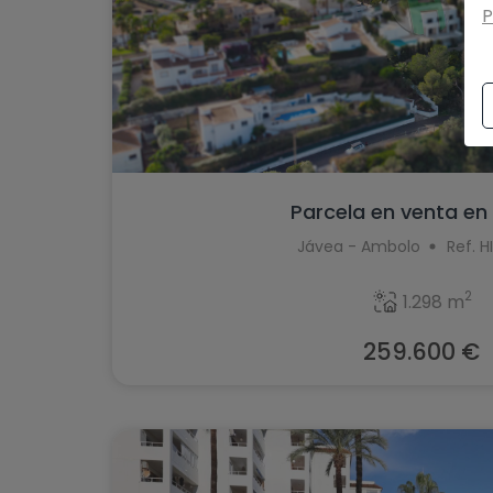
P
Parcela en venta en
Jávea - Ambolo
Ref. H
2
1.298 m
259.600 €