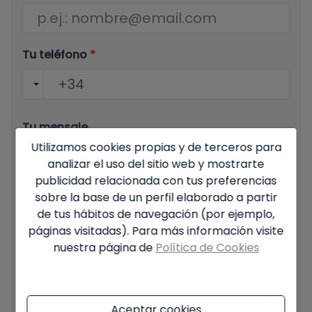
Tu teléfono
*
Tu mensaje
Utilizamos cookies propias y de terceros para
analizar el uso del sitio web y mostrarte
publicidad relacionada con tus preferencias
sobre la base de un perfil elaborado a partir
de tus hábitos de navegación (por ejemplo,
Información básica sobre protección de datos en base al
páginas visitadas). Para más información visite
Reglamento Europeo de Protección de datos (UE)
nuestra página de
Política de Cookies
2016/679 (RGPD).
+ Info
He leído y acepto el
Aviso Legal
y la
Política de
privacidad
Aceptar cookies