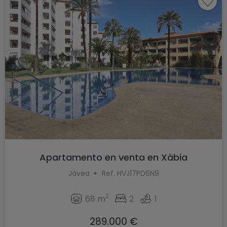
Apartamento en venta en Xàbia
Jávea
Ref. HVJ17PD6N9
2
68 m
2
1
289.000 €