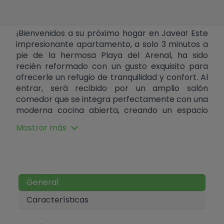
¡Bienvenidos a su próximo hogar en Javea! Este
impresionante apartamento, a solo 3 minutos a
pie de la hermosa Playa del Arenal, ha sido
recién reformado con un gusto exquisito para
ofrecerle un refugio de tranquilidad y confort. Al
entrar, será recibido por un amplio salón
comedor que se integra perfectamente con una
moderna cocina abierta, creando un espacio
ideal para el entretenimiento y la vida familiar.
Mostrar más
La luz natural fluye abundantemente a través de
cada rincón, creando un ambiente cálido y
acogedor. Las dos habitaciones son
verdaderamente espaciosas y cada una cuenta
con su propio baño en suite, ofreciendo
General
privacidad y comodidad para todos los
miembros de la familia o invitados. Los baños
Características
están equipados con acabados de alta calidad,
brindando un toque de lujo en su rutina diaria. La