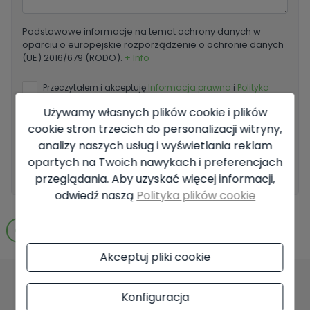
Podstawowe informacje na temat ochrony danych w
oparciu o europejskie rozporządzenie o ochronie danych
(UE) 2016/679 (RODO).
+ Info
Przeczytałem i akceptuję
Informacja prawna
i
Polityka
prywatności
Używamy własnych plików cookie i plików
Chcę otrzymywać nowe oferty
cookie stron trzecich do personalizacji witryny,
analizy naszych usług i wyświetlania reklam
opartych na Twoich nawykach i preferencjach
Wyślij zapytanie
przeglądania. Aby uzyskać więcej informacji,
odwiedź naszą
Polityka plików cookie
Przejdź do wyników wyszukiwania
Akceptuj pliki cookie
Konfiguracja
Mogą Państwo