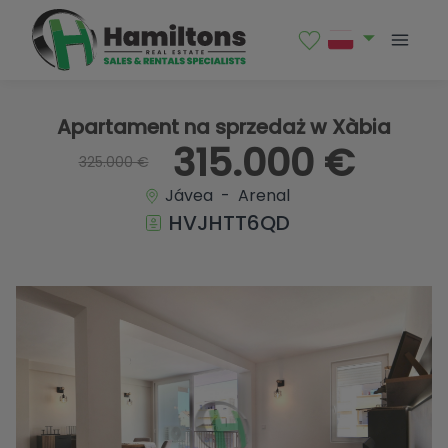
1 / 42
Apartament na sprzedaż w Xàbia
315.000 €
325.000 €
Jávea - Arenal
HVJHTT6QD