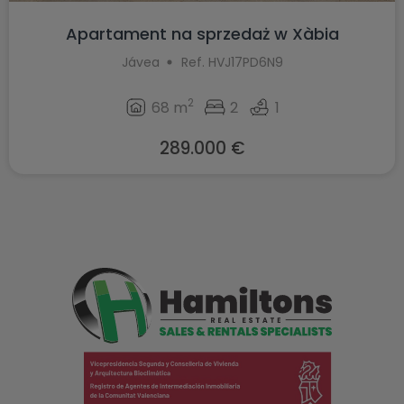
Apartament na sprzedaż w Xàbia
Jávea
Ref. HVJ17PD6N9
2
68 m
2
1
289.000 €