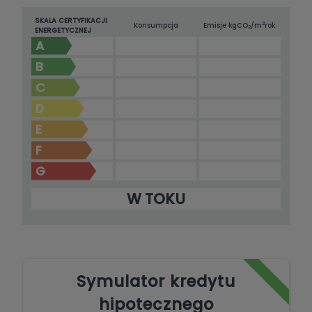
SKALA CERTYFIKACJI
2
Konsumpcja
Emisje kg
CO
/m
rok
2
ENERGETYCZNEJ
A
B
C
D
E
F
G
W TOKU
Symulator kredytu
hipotecznego