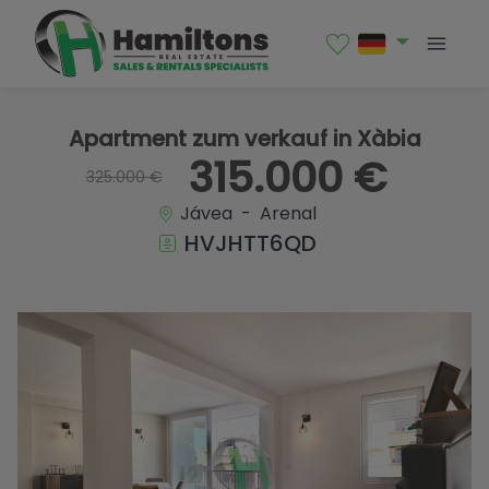
1 / 42
Apartment zum verkauf in Xàbia
315.000 €
325.000 €
Jávea - Arenal
HVJHTT6QD