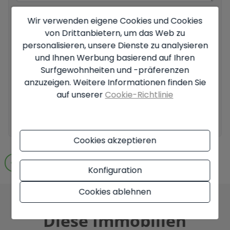
Grundlegende Informationen zum Datenschutz auf der
Wir verwenden eigene Cookies und Cookies
Grundlage der Europäischen Datenschutzverordnung (EU)
von Drittanbietern, um das Web zu
2016/679 (GDPR).
+ Info
personalisieren, unsere Dienste zu analysieren
und Ihnen Werbung basierend auf Ihren
Ich habe den
Impressum
und die
Datenschutzbestimmungen gelesen
und akzeptiere sie.
Surfgewohnheiten und -präferenzen
anzuzeigen. Weitere Informationen finden Sie
Ich akzeptiere kommerzielle Einsendungen
auf unserer
Cookie-Richtlinie
Anfrage senden
Cookies akzeptieren
Zu den Suchergebnissen gehen
Konfiguration
Cookies ablehnen
Diese Immobilien