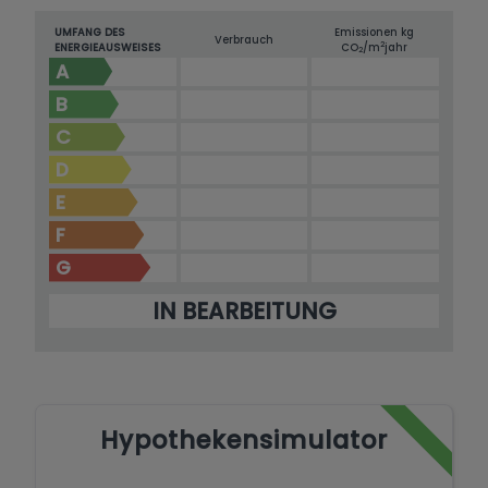
UMFANG DES
Emissionen kg
Verbrauch
2
ENERGIEAUSWEISES
CO
/m
jahr
2
A
B
C
D
E
F
G
IN BEARBEITUNG
Hypothekensimulator