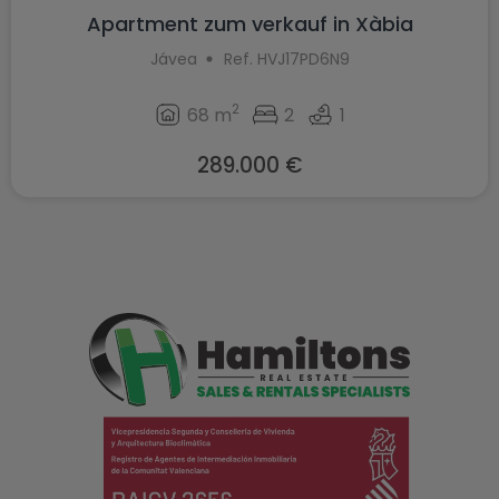
Apartment zum verkauf in Xàbia
Jávea
Ref. HVJ17PD6N9
2
68 m
2
1
289.000 €