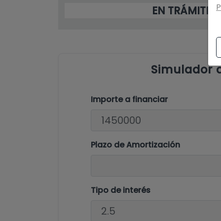
P
EN TRÁMITE
Simulador 
Importe a financiar
Plazo de Amortización
Tipo de interés