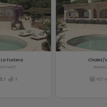
 La Fustera
Chalet/V
 HO474637
Benissa
3
3
627 