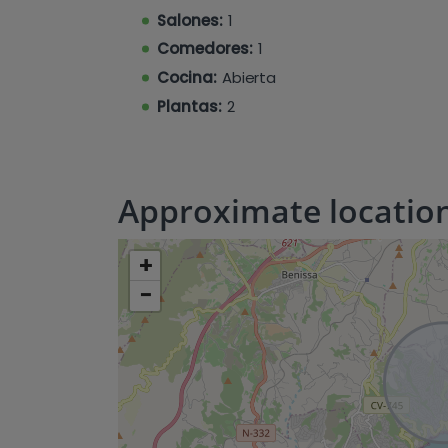
BBQ area, off street parking area, …
Salones:
1
Comedores:
1
Cocina:
Abierta
Plantas:
2
Approximate locatio
+
−