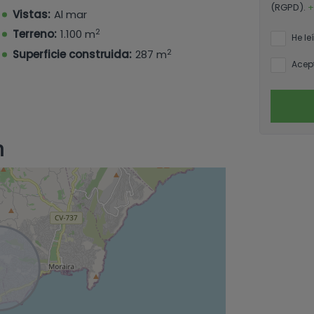
(RGPD).
+
Vistas:
Al mar
2
Terreno:
1.100 m
He le
2
Superficie construida:
287 m
Acept
n