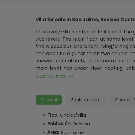
Villa for sale in San Jaime, Benissa Cost
This lovely villa located at first line to t
two levels. The main floor, at same level
find a spacious and bright living/dining 
can also find a guest toilet, two double
shower and bathtub, and a room that has
main level has under floor heating, so
double glazing and air conditioning in th
Mostrar más
Via external stairs we can find the gues
kitchen to the living room and two singl
General
Equipamiento
Caracterí
The garage has been transformed into a 
access to a shower/utility room.
Tipo:
Chalet/Villa
Población:
Benissa
The south facing pool terrace offers priv
Área:
San Jaime
and beautiful kept gardens-with auto i