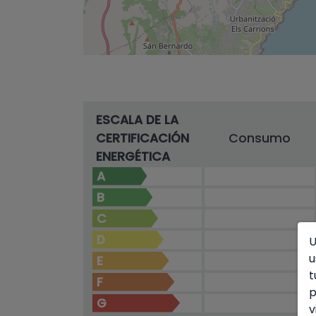
ESCALA DE LA
CERTIFICACIÓN
Consumo
ENERGÉTICA
A
B
C
D
U
u
E
t
F
p
G
v