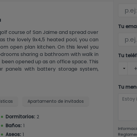
a
Tu ema
he golf course of San Jaime and spread over
 as the lovely 9x4,5 heated pool, you can
room open plan kitchen. On this level you
 bedrooms sharing a bathroom with walk in
Tu telé
 been opened up as an office space. This
lar panels with battery storage system,
e lounge and master bedroom.
Tu men
t accommodation benefitting an open plan
e bedrooms sharing a bathroom.
sticas
Apartamento de invitados
guest bedroom with sink having external
Dormitorios:
2
Baños:
1
acy, and
views to the Mediterranean Sea
,
Informaci
Aseos:
1
rrigation system- are complemented by a
Reglamen