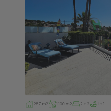
287 m2
1.100 m2
2 + 2
1 + 1