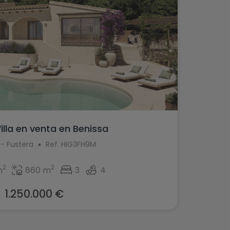
illa en venta en Benissa
 - Fustera
Ref. HIG3FH9M
2
2
m
860 m
3
4
1.250.000 €