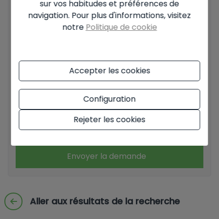
sur vos habitudes et préférences de
navigation. Pour plus d'informations, visitez
notre
Politique de cookie
Informations de base sur la protection des données
Accepter les cookies
fondées sur le règlement européen sur la protection des
données (UE) 2016/679 (GDPR).
+ Info
Configuration
J'ai lu et j'accepte les
mentions légales
et la
politique de
confidentialité
Rejeter les cookies
J'accepte les envois commerciaux
Envoyer la demande
Aller aux résultats de la recherche