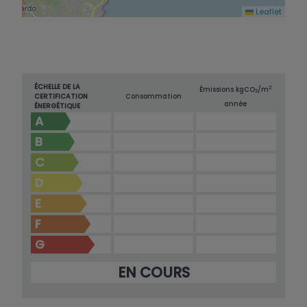
Leaflet
ÉCHELLE DE LA
2
Émissions kg
CO
/m
2
CERTIFICATION
Consommation
année
ÉNERGÉTIQUE
A
B
C
D
E
F
G
EN COURS