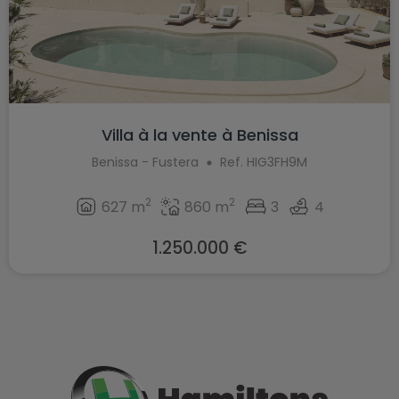
Villa à la vente à Benissa
Benissa - Fustera
Ref. HIG3FH9M
2
2
627 m
860 m
3
4
1.250.000 €