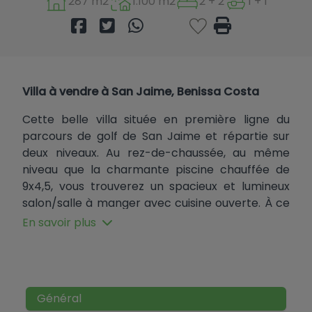
287 m2
1.100 m2
2 + 2
1 + 1
Villa à vendre à San Jaime, Benissa Costa
Cette belle villa située en première ligne du
parcours de golf de San Jaime et répartie sur
deux niveaux. Au rez-de-chaussée, au même
niveau que la charmante piscine chauffée de
9x4,5, vous trouverez un spacieux et lumineux
salon/salle à manger avec cuisine ouverte. À ce
niveau, vous trouverez également des toilettes
En savoir plus
pour les invités, deux chambres doubles
partageant une salle de bains avec douche à
l'italienne et baignoire, et une pièce qui a été
aménagée en bureau. Ce niveau principal
Général
dispose d'un chauffage par le sol, de panneaux