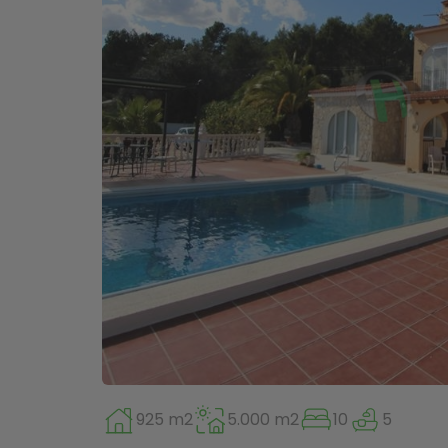
925 m2
5.000 m2
10
5