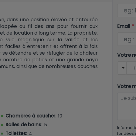
alon, dans une position élevée et entourée
Email
*
loppée au fil des ans pour fournir aux
t de location à long terme. La propriété,
une vue magnifique sur la vallée et les
faciles à entretenir et offrent à la fois
 se détendre et se réfugier de la chaleur
Votre 
ain nombre de patios et une grande naya
ommuns, ainsi que de nombreuses douches
nt une grande piscine commune chauffée à
s barbecues. A l'intérieur, il y a 6 maisons
sion de la maison principale est occupée
Votre 
ipale a été développée de telle manière
isons pendant les mois d'été. La première
eau et comprend trois grands salons, une
à manger, ainsi qu'une grande chambre
Chambres à coucher:
10
 jacuzzi. La maison bénéficie de l'air
Salles de bains:
5
nsi que d'une cour extérieure fermée de
Informati
e cuisinière à gaz de style Aga, d'un lave-
Toilettes:
4
fondées s