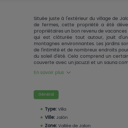
Située juste à l'extérieur du village de J
de fermes, cette propriété a été déve
propriétaires un bon revenu de vacances e
qui est clôturée tout autour, jouit d'
montagnes environnantes. Les jardins sont 
de l'intimité et de nombreux endroits pour
du soleil d'été. Cela comprend un cert
couverte avec un jacuzzi et un sauna c
et toilettes extérieures. Il y a égaleme
En savoir plus
l'énergie solaire et des zones pour faire de
indépendantes sur la propriété. L'exten
par les propriétaires ; la maison princ
qu'elle peut être utilisée comme deux ma
Général
moitié de la maison est sur un seul niv
grande cuisine ouverte et une salle 
Type:
Villa
principale avec dressing et baignoire
Ville:
Jalón
conditionné et du chauffage central ai
style espagnol. La cuisine est équipée d'un
Zone:
Vallée de Jalon