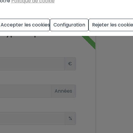
otre
Politique de cookie
Accepter les cookies
Configuration
Rejeter les cooki
d'hypothèque
€
Années
%