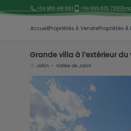
+34 966 491 883
+34 665 635 731
mo
1 / 51
Accueil
Propriétés À Vendre
Propriétés À
Grande villa à l’extérieur du
Jalón - Vallée de Jalon