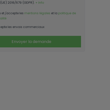
(UE) 2016/679 (GDPR).
+ Info
u et j'accepte les
mentions légales
et la
politique de
alité
epte les envois commerciaux
Envoyer la demande