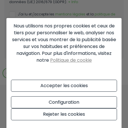
données (UE) 2016/679 (GDPR).
+ Info
J'ai lu et j'accepte les
mentions légales
et la
politique de
confidentialité
Nous utilisons nos propres cookies et ceux de
J'accepte les envois commerciaux
tiers pour personnaliser le web, analyser nos
services et vous montrer de la publicité basée
sur vos habitudes et préférences de
Envoyer la demande
navigation. Pour plus d'informations, visitez
notre
Politique de cookie
Aller aux résultats de la recherche
Accepter les cookies
Configuration
Vous pourriez aussi
Rejeter les cookies
aimer ces propriétés