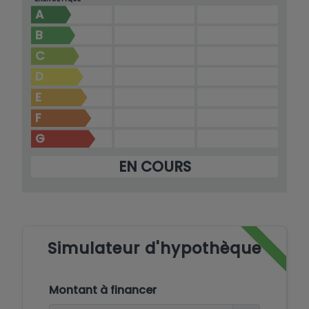
A
B
C
D
E
F
G
EN COURS
Simulateur d'hypothèque
Montant à financer