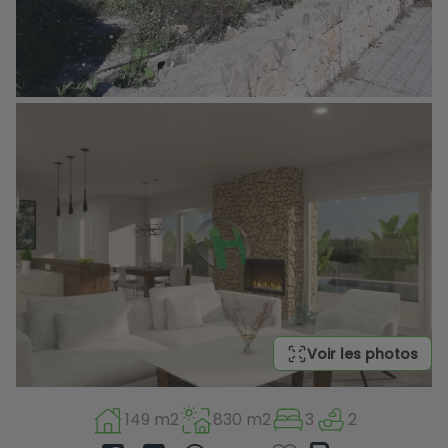
Voir les photos
149 m2
830 m2
3
2