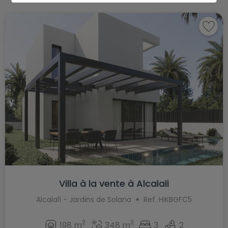
Villa à la vente à Alcalali
Alcalalí - Jardins de Solana
Ref. HIKBGFC5
2
2
198 m
348 m
3
2