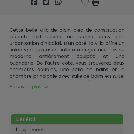
Cette belle villa de plain-pied de construction
récente est située au calme dans une
urbanisation d'Alcalali. D'un côté, la villa offre un
salon spacieux avec salle à manger, une cuisine
moderne entièrement équipée et une
buanderie. De l'autre côté, vous trouverez deux
chambres doubles, une salle de bains et la
chambre principale avec salle de bains en suite.
En outre, la villa dispose d'une terrasse
En savoir plus
spacieuse avec piscine et il y a plusieurs autres
coins salons autour de la villa d'où vous pouvez
profiter des belles vues.
Général
Équipement