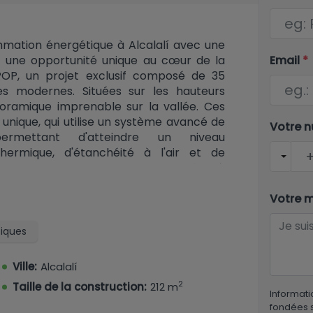
mation énergétique à Alcalalí avec une
Email
*
ez une opportunité unique au cœur de la
 POP, un projet exclusif composé de 35
les modernes. Situées sur les hauteurs
anoramique imprenable sur la vallée. Ces
n unique, qui utilise un système avancé de
Votre 
rmettant d'atteindre un niveau
thermique, d'étanchéité à l'air et de
a fourchette de prix habituelle. Grâce à
ermiques, à des raccords étanches à l'air
able par aérothermie, ces maisons sont
Votre 
ctes de la certification Passivhaus. Bien
re du dernier test, il est déjà clair que la
tiques
t que les maisons seront parmi les plus
ez parmi trois modèles de maisons
Ville:
Alcalalí
rivée, chacun orienté au sud pour un
2
Taille de la construction:
212 m
t au long de l'année. Modèle A – Confort
Informati
sée avec 3 chambres confortables et 2
fondées s