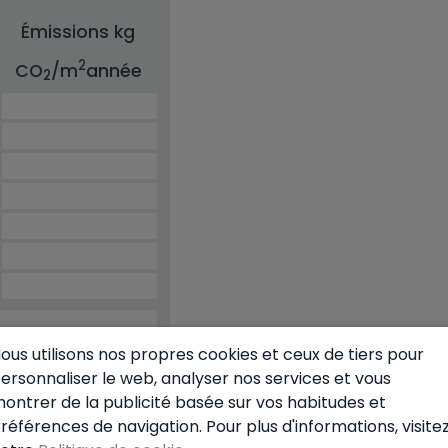
 pas inclus dans le prix standard, ce qui
ui souhaitent aménager eux-mêmes leur
Émissions kg
tefois de plusieurs terrasses, de pergolas
2
CO
/m
année
lacement stratégique, vous bénéficiez
2
 étant à quelques pas du centre historique
. Une occasion unique de posséder votre
lée de Jalon ! Plus d'informations sur
ous utilisons nos propres cookies et ceux de tiers pour
ersonnaliser le web, analyser nos services et vous
ontrer de la publicité basée sur vos habitudes et
références de navigation. Pour plus d'informations, visite
d'hypothèque