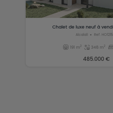
Chalet de luxe neuf à vendre
Alcalalí
Ref. HO121
2
2
191 m
348 m
485.000 €