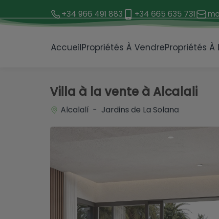
+34 966 491 883
+34 665 635 731
mo
1 / 37
Accueil
Propriétés À Vendre
Propriétés À
Villa à la vente à Alcalali
Alcalalí - Jardins de La Solana