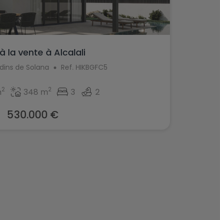
 à la vente à Alcalali
rdins de Solana
Ref. HIKBGFC5
2
2
m
348 m
3
2
530.000 €