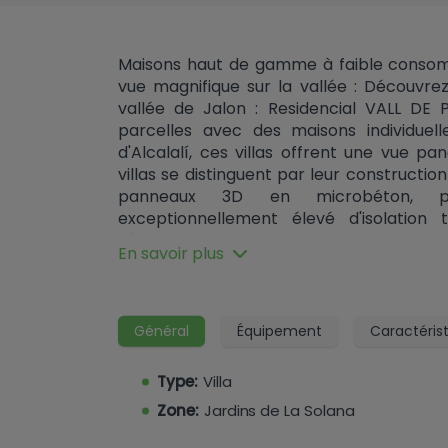
Maisons haut de gamme à faible consom
vue magnifique sur la vallée : Découvr
vallée de Jalon : Residencial VALL DE
parcelles avec des maisons individuel
d'Alcalalí, ces villas offrent une vue p
villas se distinguent par leur constructio
panneaux 3D en microbéton, pe
exceptionnellement élevé d'isolation 
résistance structurelle, le tout dans l
En savoir plus
plusieurs panneaux isolants sans ponts th
et à la production d'énergie renouvel
conçues pour répondre aux exigences stri
que la certification officielle dépende enco
Général
Équipement
Caractéris
consommation d'énergie sera minimale e
efficaces sur le marché. Choisiss
Type:
Villa
soigneusement conçus avec piscine p
Zone:
Jardins de La Solana
ensoleillement optimal et un confort tou
et fonctionnalité Une maison bien pen