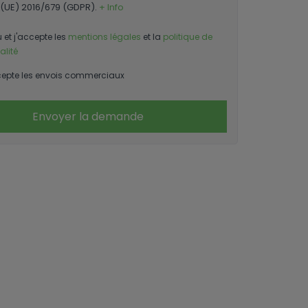
(UE) 2016/679 (GDPR).
+ Info
u et j'accepte les
mentions légales
et la
politique de
alité
epte les envois commerciaux
Envoyer la demande