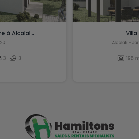
 à Alcalal...
Villa
520
Alcalalí - Ja
3
3
198 