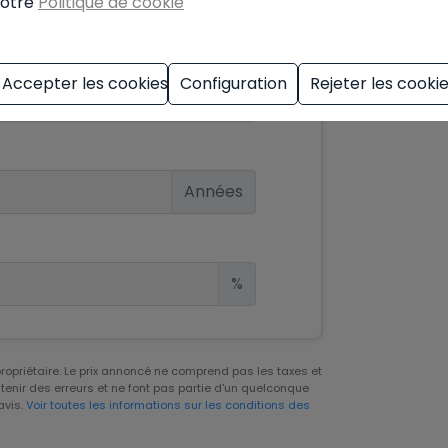
otre
Politique de cookie
Accepter les cookies
Configuration
Rejeter les cooki
€
Années
%
 propriétaire. Le prix annoncé ne comprend pas les taxes et
tenir des erreurs et ne font pas partie d'un quelconque
avis.
Voir toutes les informations sur les conditions des