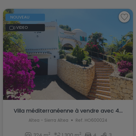
NOUVEAU
VIDEO
Villa méditerranéenne à vendre avec 4...
Altea - Sierra Altea
Ref. HO600024
2
2
324 m
1.300 m
4
3