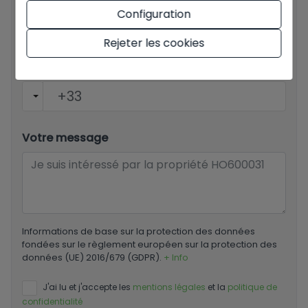
Email
*
Configuration
Rejeter les cookies
Votre numéro de téléphone
*
Votre message
Informations de base sur la protection des données
fondées sur le règlement européen sur la protection des
données (UE) 2016/679 (GDPR).
+ Info
J'ai lu et j'accepte les
mentions légales
et la
politique de
confidentialité