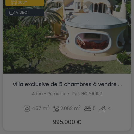
360°
VIDEO
Villa exclusive de 5 chambres à vendre ...
Altea - Paradiso
Ref. HO700107
2
2
457 m
2.082 m
5
4
995.000 €