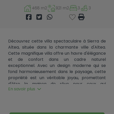
468 m2
921 m2
3
3
Découvrez cette villa spectaculaire à Sierra de
Altea, située dans la charmante ville d'Altea.
Cette magnifique villa offre un havre d'élégance
et de confort dans un cadre naturel
exceptionnel. Avec un design moderne qui se
fond harmonieusement dans le paysage, cette
propriété est un véritable joyau, promettant
d'être la maison de rêve pour ceux qui
En savoir plus
recherchent la tranquillité et le luxe dans une
résidence sécurisée avec contrôle d'accès
24h/24 et 7j/7.
D'une surface habitable de 305 m² et d'un