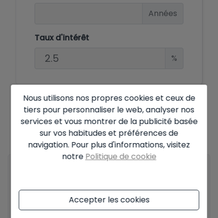
Années
Taux d'intérêt
%
Nous utilisons nos propres cookies et ceux de
Offre soumise à la disponibilité et à la décision finale du
tiers pour personnaliser le web, analyser nos
propriétaire. Le prix annoncé ne comprend pas les taxes et les frais
d'achat. Les informations présentées peuvent contenir des erreurs
services et vous montrer de la publicité basée
et ne font pas partie d'un quelconque contrat et peuvent être
sur vos habitudes et préférences de
modifiées à tout moment sans préavis.
Voir toutes les informations
sur les conditions des offres publiées.
navigation. Pour plus d'informations, visitez
notre
Politique de cookie
Votre nom complet
*
Accepter les cookies