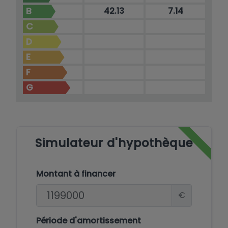
B
42.13
7.14
C
D
E
F
G
Simulateur d'hypothèque
Montant à financer
€
Période d'amortissement