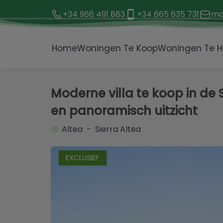
+34 966 491 883
+34 665 635 731
mo
1 / 48
Home
Woningen Te Koop
Woningen Te H
Moderne villa te koop in d
en panoramisch uitzicht
Altea - Sierra Altea
EXCLUSIEF