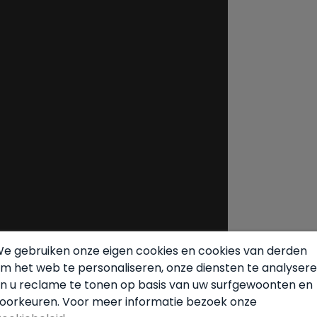
fficiëntie als emissies is deze villa niet
ar toont ze ook een commitment aan
d. Bovendien profiteert de woning van
gt ze op korte afstand van de stranden,
ltea. Hier is elke dag een nieuwe kans om
evensstijl.
 villa te bemachtigen die moderniteit,
e combineert. Kom en ontdek wat het
eem contact op met Hamiltons voor meer
e gebruiken onze eigen cookies en cookies van derden
m het web te personaliseren, onze diensten te analyser
n u reclame te tonen op basis van uw surfgewoonten en
oorkeuren. Voor meer informatie bezoek onze