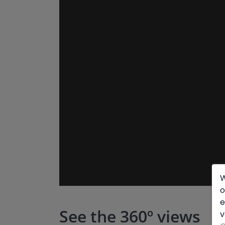
Met een energielabel B voor zowel energie-e
alleen een luxe toevluchtsoord, ma
duurzaamheid en milieuvriendelijkhei
uitstekende vervoersverbindingen en li
restaurants en exclusieve boetieks van A
ten volle te genieten van de mediterrane l
Mis de kans niet om deze spectaculaire
comfort en een ongeëvenaarde locati
betekent om in Altea Hills te wonen. N
informatie.
W
o
e
See the 360º views
v