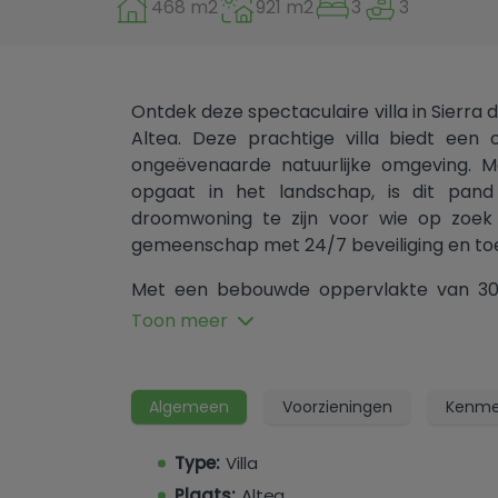
468 m2
921 m2
3
3
Ontdek deze spectaculaire villa in Sierra 
Altea. Deze prachtige villa biedt een
ongeëvenaarde natuurlijke omgeving.
opgaat in het landschap, is dit pan
droomwoning te zijn voor wie op zoek 
gemeenschap met 24/7 beveiliging en to
Met een bebouwde oppervlakte van 30
beschikt deze villa over drie uitnodige
Toon meer
goed uitgeruste en-suite badkamers, idea
om vrienden te ontvangen, evenals een g
maximaliseert het natuurlijke licht met
Algemeen
Voorzieningen
Kenme
waardoor een warme en uitnodigende sfe
hoogwaardige materialen, met marmeren v
Type:
Villa
beschikt over een volledig uitgeruste k
Plaats:
Altea