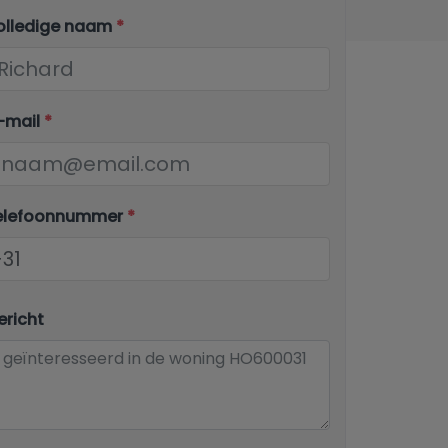
olledige naam
*
-mail
*
elefoonnummer
*
richt