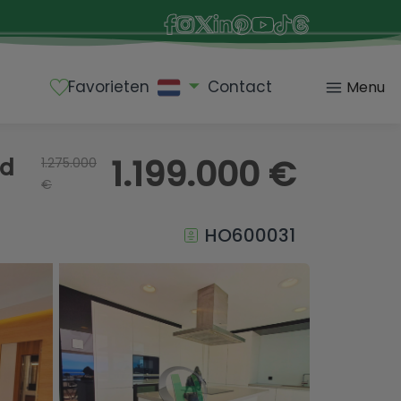
Favorieten
Contact
Menu
1.199.000 €
ad
1.275.000
€
HO600031