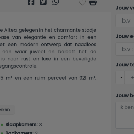
Jouw v
de Altea, gelegen in het charmante stadje
Jouw e
 oase van elegantie en comfort in een
 Met een modern ontwerp dat naadloos
d een waar juweel en belooft het de
is naar rust en luxe in een beveiligde
Jouw t
egangscontrole.
5 m² en een ruim perceel van 921 m²,
nde slaapkamers met inbouwkasten en drie
al om te genieten van het gezinsleven of
Jouw be
astenbadkamer. Het ontwerp van de villa
 grote, kamerhoge schuifdeuren van glas,
rken
er ontstaat. Deze villa is gebouwd met
loeren en houten lambrisering. De villa
Slaapkamers:
3
euken met kookeiland, een woon-eetkamer
Badkamers:
3