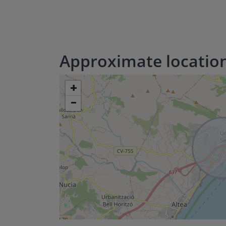
Approximate locatio
+
−