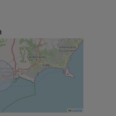
n
Leaflet