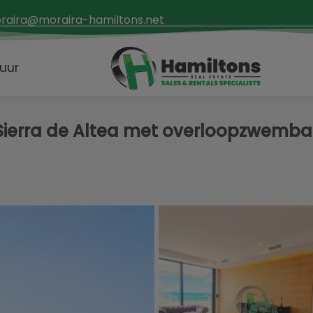
raira@moraira-hamiltons.net
uur
e Sierra de Altea met overloopzwemb