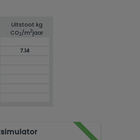
Uitstoot kg
2
CO
/m
jaar
2
7.14
simulator