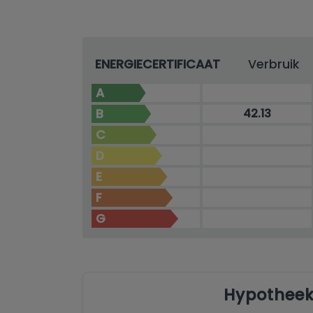
ENERGIECERTIFICAAT
Verbruik
A
B
42.13
C
D
E
F
G
Hypotheek