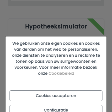
Hypotheeksimulator
Te financieren bedrag
We gebruiken onze eigen cookies en cookies
van derden om het web te personaliseren,
€
onze diensten te analyseren en u reclame te
tonen op basis van uw surfgewoonten en
Looptijd
voorkeuren. Voor meer informatie bezoek
onze
Cookiebeleid
Jaar
Rente
Cookies accepteren
%
Configuratie