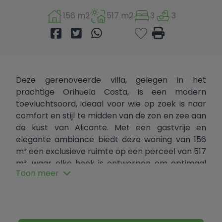
156 m2
517 m2
3
3
Deze gerenoveerde villa, gelegen in het
prachtige Orihuela Costa, is een modern
toevluchtsoord, ideaal voor wie op zoek is naar
comfort en stijl te midden van de zon en zee aan
de kust van Alicante. Met een gastvrije en
elegante ambiance biedt deze woning van 156
m² een exclusieve ruimte op een perceel van 517
m², waar elke hoek is ontworpen om optimaal
Toon meer
van het leven te genieten.
De villa beschikt over drie ruime en lichte
slaapkamers, perfect om uw eigen privé-oase
te creëren. Daarnaast zijn er drie badkamers,